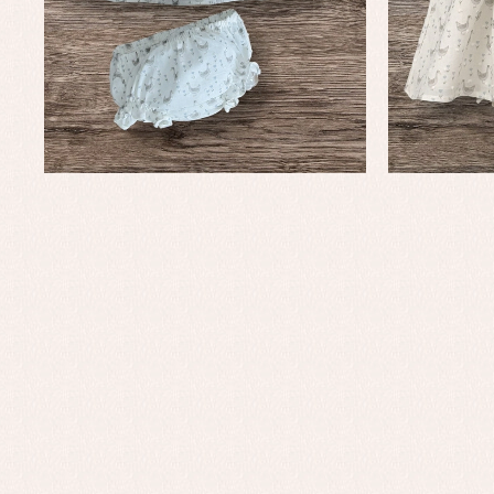
Conjuntos
Ch
Faldones de bautizo
C
Peleles y ranitas
Co
Pe
Ro
Ve
Baberos
Blusas, camisas y jerseys
Complementos
Conjuntos
Faldones de bebé
Peleles y ranitas
Ac
Ropa interior, bodys,
Ar
pijamas...
Bl
Ch
Co
Ro
Ro
Ro
Ve