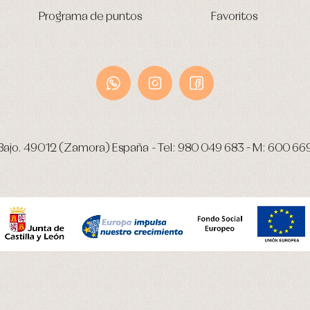
Programa de puntos
Favoritos
Bajo.
49012 (Zamora) España
-
Tel:
980 049 683
- M:
600 66