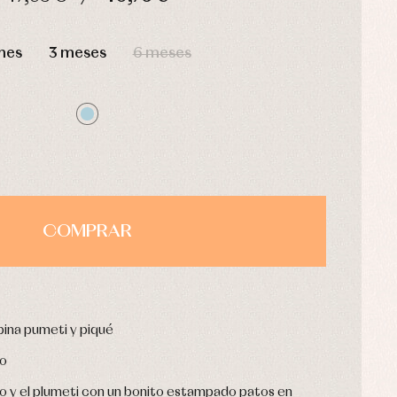
HORAS
MIN
SEG
mes
3 meses
6 meses
COMPRAR
ina pumeti y piqué
no
do y el plumeti con un bonito estampado patos en