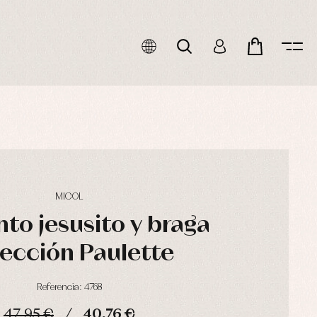
MICOL
to jesusito y braga
ección Paulette
Referencia: 4768
47,95 €
40,76 €