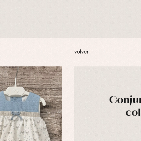
volver
Conjun
col
usas y camisas
Arras y fiesta