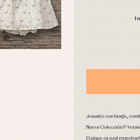
aquetas y abrigos
Camisas
omplementos
Chaquetas y jerseys
DÍAS
njuntos
Conjuntos
1 
leles y ranitas
Pantalones
pa interior
Peleles y ranitas
stidos
Ropa de abrigo
Ropa de baño
Ropa interior
Calcetines
cesorios
Gorros y capotas
ras y fiesta
Leotardos
usas y camisas
Puericultura
aquetas y jersey
njuntos
pa de abrigo
Jesusito con braga, comb
pa de baño
Nueva Colección P-Vera
pa interior
stidos
El pique es azul empolva