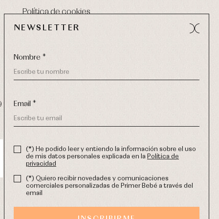
Política de cookies
NEWSLETTER
Nombre *
Email *
9 270
-
email:
info@primerdia.es
(*) He podido leer y entiendo la información sobre el uso
de mis datos personales explicada en la
Política de
privacidad
(*) Quiero recibir novedades y comunicaciones
comerciales personalizadas de Primer Bebé a través del
email