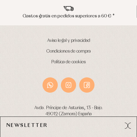
60 € *
Envíos en península en 24/48 hora
Aviso legal y privacidad
Condiciones de compra
Política de cookies
Avda. Príncipe de Asturias, 13 - Bajo.
49012 (Zamora) España
NEWSLETTER
Tel:
980 049 683
- M:
600 669 270