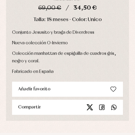
Ropa
69,00 €
34,50 €
de
abrigo
DÍAS
HORAS
MIN
SEG
Talla: 18 meses - Color: Unico
Ropa
de
baño
Conjunto Jesusito y braga de Diverdress
Ropa
interior
Nueva colección O-Invierno
Vestidos
Colección manhattan de espiguilla de cuadros gris,
negro y coral.
Fabricado en España
Añadir favorito
Compartir