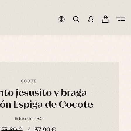
COCOTE
to jesusito y braga
ón Espiga de Cocote
Referencia: 4560
75,80 €
37,90 €