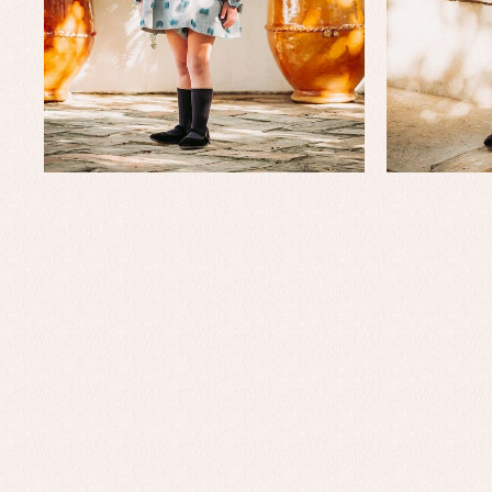
Faldones de bautizo
C
Peleles y ranitas
Co
Pe
Ro
Ve
Baberos
Blusas, camisas y jerseys
Complementos
Conjuntos
Faldones de bebé
Peleles y ranitas
Ac
Ropa interior, bodys,
Ar
pijamas...
Bl
Ch
Co
Ro
Ro
Ro
Ve