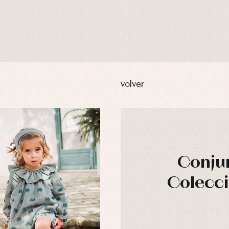
volver
Conjun
Colecci
usas y camisas
Arras y fiesta
aquetas y abrigos
Camisas