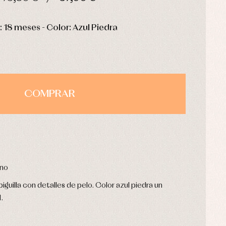
HORAS
MIN
SEG
a: 18 meses - Color: Azul Piedra
COMPRAR
rno
iguilla con detalles de pelo. Color azul piedra un
.