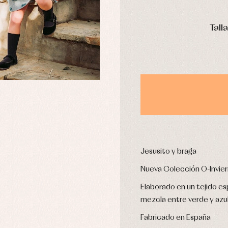
omplementos
Chaquetas y jerseys
DÍAS
njuntos
Conjuntos
Tall
leles y ranitas
Pantalones
pa interior
Peleles y ranitas
stidos
Ropa de abrigo
Ropa de baño
Ropa interior
Calcetines
cesorios
Gorros y capotas
ras y fiesta
Leotardos
usas y camisas
Jesusito y braga
Puericultura
aquetas y jersey
Nueva Colección O-Invie
njuntos
pa de abrigo
Elaborado en un tejido esp
pa de baño
mezcla entre verde y azul
pa interior
stidos
Fabricado en España