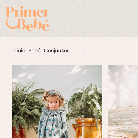
Inicio
.
Bebé
.
Conjuntos
Complementos de bautizo
Bl
Conjuntos
Ch