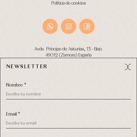
Política de cookies
Avda. Príncipe de Asturias, 13 - Bajo.
49012 (Zamora) España
NEWSLETTER
Tel:
980 049 683
- M:
600 669 270
email:
info@primerdia.es
Nombre *
Email *