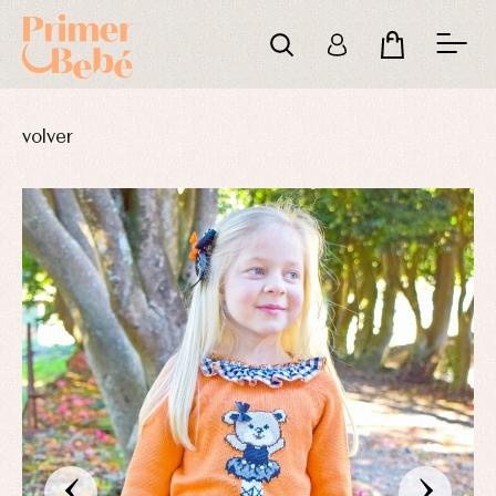
volver
‹
›