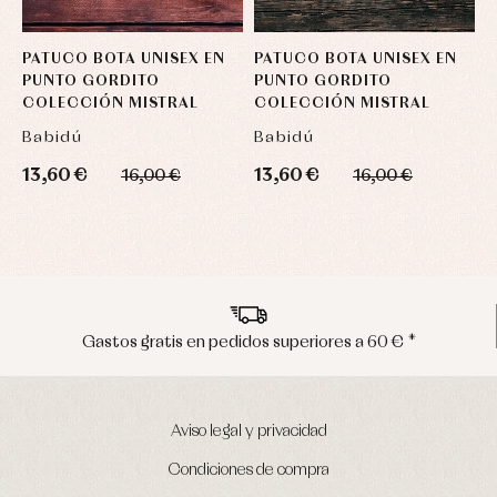
PATUCO BOTA UNISEX EN
PATUCO BOTA UNISEX EN
P
PUNTO GORDITO
PUNTO GORDITO
P
COLECCIÓN MISTRAL
COLECCIÓN MISTRAL
C
Babidú
Babidú
B
13,60 €
13,60 €
1
16,00 €
16,00 €
Envíos en península en 24/48 horas
Aviso legal y privacidad
Condiciones de compra