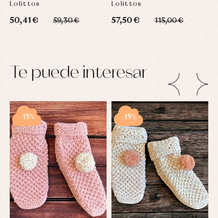
Lolittos
Lolittos
50,41 €
57,50 €
59,30 €
115,00 €
Te puede interesar
-15%
-15%