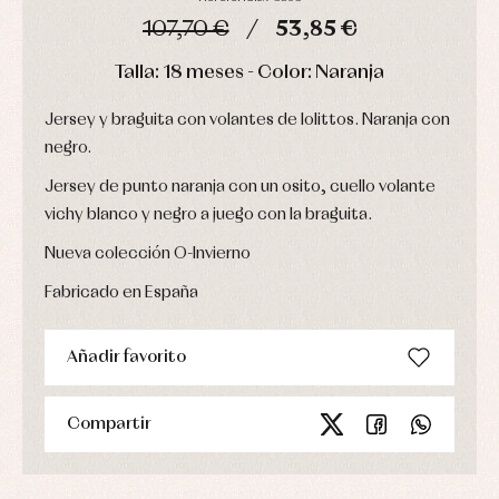
fiesta
Gorros
Peleles
107,70 €
53,85 €
Blusas
y
y
y
capotas
ranitas
camisas
DÍAS
HORAS
MIN
SEG
Talla: 18 meses - Color: Naranja
Leotardos
Ropa
Chaquetas
interior,
Puericultura
y
bodys,
Jersey y braguita con volantes de lolittos. Naranja con
jersey
pijamas...
negro.
Conjuntos
Ropa
Jersey de punto naranja con un osito, cuello volante
de
abrigo
vichy blanco y negro a juego con la braguita.
Ropa
de
Nueva colección O-Invierno
baño
Ropa
Fabricado en España
interior
Vestidos
Añadir favorito
Compartir