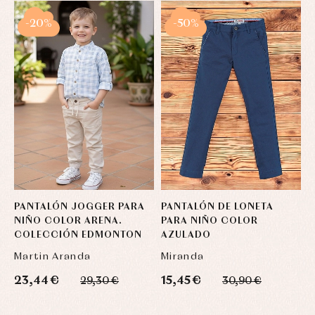
-20%
-50%
PANTALÓN JOGGER PARA
PANTALÓN DE LONETA
P
NIÑO COLOR ARENA.
PARA NIÑO COLOR
C
COLECCIÓN EDMONTON
AZULADO
Martin Aranda
Miranda
M
23,44 €
15,45 €
2
29,30 €
30,90 €