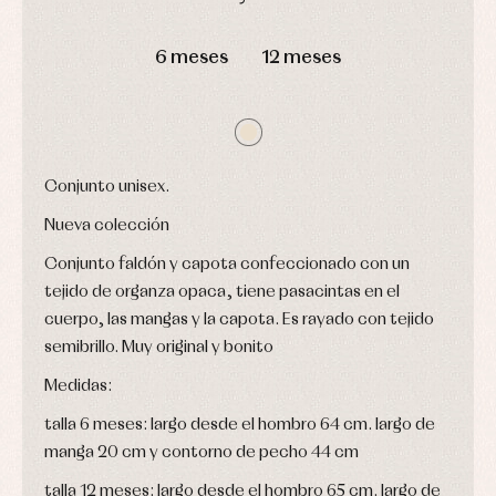
Arras
de
y
Calcetines
bebé
DÍAS
HORAS
MIN
SEG
fiesta
Gorros
Peleles
6 meses
12 meses
Blusas
y
y
y
capotas
ranitas
camisas
Leotardos
Ropa
Chaquetas
interior,
Puericultura
y
bodys,
jersey
pijamas...
Conjuntos
Conjunto unisex.
Ropa
de
Nueva colección
abrigo
Conjunto faldón y capota confeccionado con un
Ropa
de
tejido de organza opaca, tiene pasacintas en el
baño
cuerpo, las mangas y la capota. Es rayado con tejido
Ropa
interior
semibrillo. Muy original y bonito
Vestidos
Medidas:
talla 6 meses: largo desde el hombro 64 cm. largo de
manga 20 cm y contorno de pecho 44 cm
talla 12 meses: largo desde el hombro 65 cm. largo de