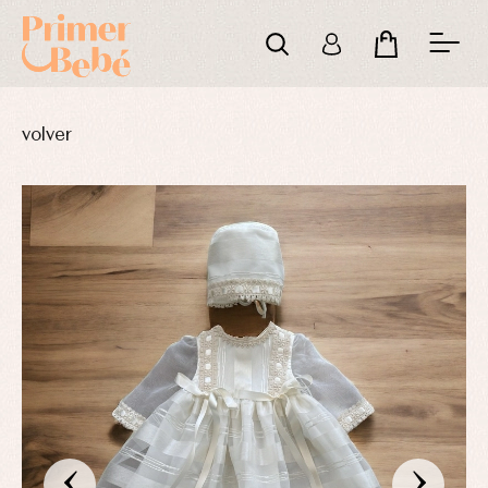
volver
‹
›