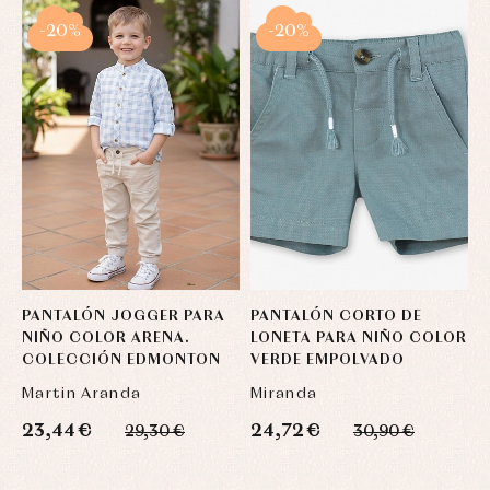
-20%
-20%
PANTALÓN JOGGER PARA
PANTALÓN CORTO DE
C
NIÑO COLOR ARENA.
LONETA PARA NIÑO COLOR
P
COLECCIÓN EDMONTON
VERDE EMPOLVADO
P
Martin Aranda
Miranda
M
23,44 €
24,72 €
1
29,30 €
30,90 €