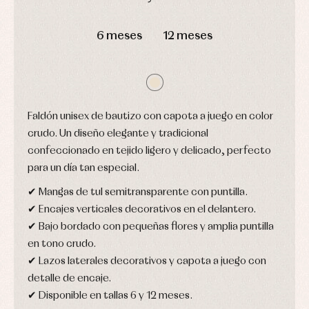
Arras
de
y
Calcetines
bebé
DÍAS
HORAS
MIN
SEG
fiesta
Gorros
Peleles
6 meses
12 meses
Blusas
y
y
y
capotas
ranitas
camisas
Leotardos
Ropa
Chaquetas
interior,
Puericultura
y
bodys,
jersey
pijamas...
Conjuntos
Faldón unisex de bautizo con capota a juego en color
Ropa
crudo. Un diseño elegante y tradicional
de
abrigo
confeccionado en tejido ligero y delicado, perfecto
Ropa
para un día tan especial.
de
baño
✔ Mangas de tul semitransparente con puntilla.
Ropa
✔ Encajes verticales decorativos en el delantero.
interior
✔ Bajo bordado con pequeñas flores y amplia puntilla
Vestidos
en tono crudo.
✔ Lazos laterales decorativos y capota a juego con
detalle de encaje.
✔ Disponible en tallas 6 y 12 meses.