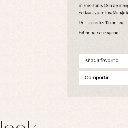
pa de abrigo
mismo tono. Con de manga 
pa de baño
vertical y jaretas. Manga 
pa interior
Dos tallas 6 y 12 meses
stidos
Fabricado en España
Añadir favorito
Compartir