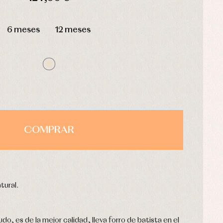
HORAS
MIN
SEG
6 meses
12 meses
COMPRAR
tural.
udo, es de la mejor calidad, lleva forro de batista en el