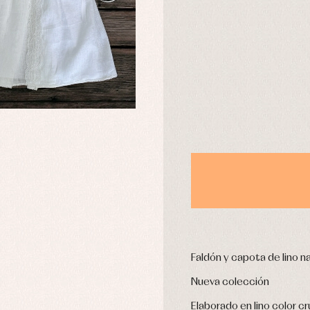
DÍAS
usas y camisas
Arras y fiesta
aquetas y abrigos
Camisas
omplementos
Chaquetas y jerseys
njuntos
Conjuntos
leles y ranitas
Pantalones
pa interior
Peleles y ranitas
stidos
Ropa de abrigo
Ropa de baño
Ropa interior
Calcetines
cesorios
Gorros y capotas
Faldón y capota de lino na
ras y fiesta
Leotardos
usas y camisas
Nueva colección
Puericultura
aquetas y jersey
njuntos
Elaborado en lino color cr