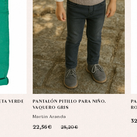
ETA VERDE
PANTALÓN PITILLO PARA NIÑO.
PA
VAQUERO GRIS
RO
Martin Aranda
32
22,56 €
28,20 €