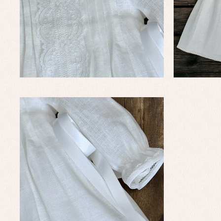
Complementos de bautizo
Bl
Conjuntos
Ch
Faldones de bautizo
C
Peleles y ranitas
Co
Pe
Ro
Ve
Baberos
Blusas, camisas y jerseys
Complementos
Conjuntos
Faldones de bebé
Peleles y ranitas
Ac
Ropa interior, bodys,
Ar
pijamas...
Bl
Ch
Co