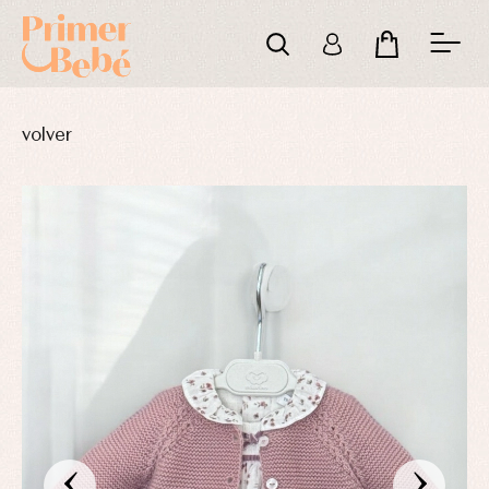
volver
‹
›