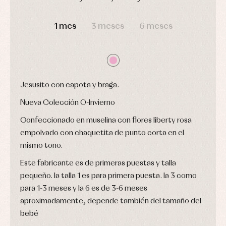
Arras
de
y
Calcetines
bebé
DÍAS
HORAS
MIN
SEG
fiesta
Gorros
Peleles
1 mes
3 meses
6 meses
Blusas
y
y
y
capotas
ranitas
camisas
Leotardos
Ropa
Chaquetas
interior,
Puericultura
y
bodys,
jersey
pijamas...
Conjuntos
Jesusito con capota y braga.
Ropa
de
Nueva Colección O-Invierno
abrigo
Ropa
Confeccionado en muselina con flores liberty rosa
de
empolvado con chaquetita de punto corta en el
baño
Ropa
mismo tono.
interior
Este fabricante es de primeras puestas y talla
Vestidos
pequeño. la talla 1 es para primera puesta. la 3 como
para 1-3 meses y la 6 es de 3-6 meses
aproximadamente, depende también del tamaño del
bebé