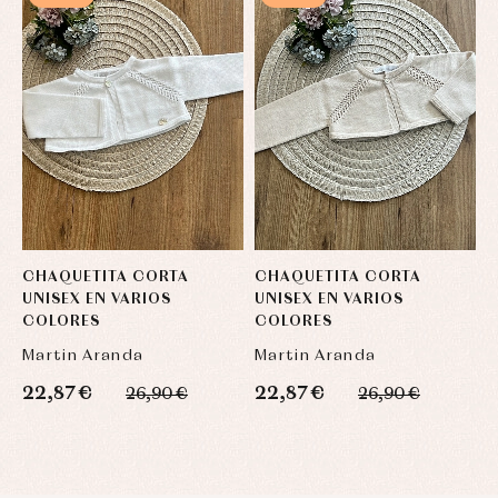
CHAQUETITA CORTA
CHAQUETITA CORTA
C
UNISEX EN VARIOS
UNISEX EN VARIOS
U
COLORES
COLORES
C
Martin Aranda
Martin Aranda
M
22,87 €
22,87 €
2
26,90 €
26,90 €