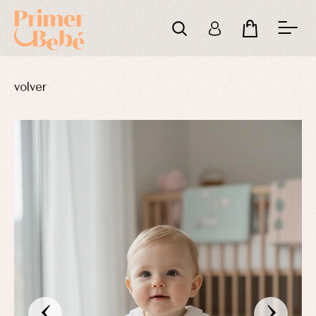
volver
‹
›