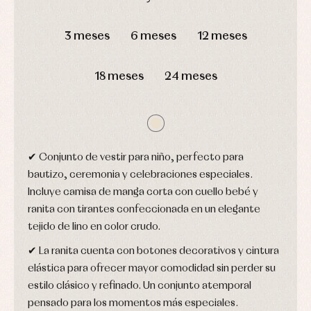
Blusas
y
y
y
capotas
ranitas
DÍAS
HORAS
MIN
SEG
camisas
Leotardos
Ropa
3 meses
6 meses
12 meses
Chaquetas
interior,
Puericultura
y
bodys,
jersey
pijamas...
Conjuntos
18 meses
24 meses
Ropa
de
abrigo
Ropa
de
baño
✔ Conjunto de vestir para niño, perfecto para
Ropa
interior
bautizo, ceremonia y celebraciones especiales.
Vestidos
Incluye camisa de manga corta con cuello bebé y
ranita con tirantes confeccionada en un elegante
tejido de lino en color crudo.
✔ La ranita cuenta con botones decorativos y cintura
elástica para ofrecer mayor comodidad sin perder su
estilo clásico y refinado. Un conjunto atemporal
pensado para los momentos más especiales.