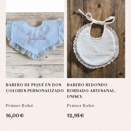
BABERO DE PIQUÉ EN DOS
BABERO REDONDO
B
COLORES PERSONALIZADO
BORDADO ARTESANAL.
B
UNISEX
U
Primer Bebé
Primer Bebé
P
16,00 €
12,95 €
1