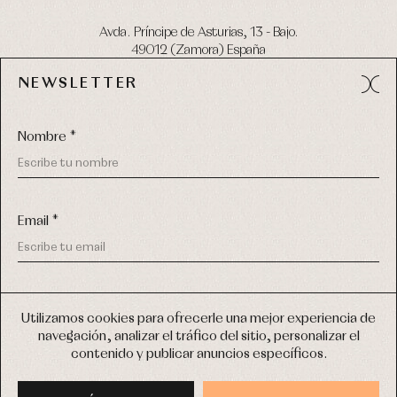
Avda. Príncipe de Asturias, 13 - Bajo.
49012 (Zamora) España
NEWSLETTER
Tel:
980 049 683
- M:
600 669 270
email:
info@primerdia.es
Nombre *
Email *
(*) He podido leer y entiendo la información sobre el uso de
COPYRIGHT © 2026 PRIMER BEBÉ.
mis datos personales explicada en la
Política de privacidad
Utilizamos cookies para ofrecerle una mejor experiencia de
TODOS LOS DERECHOS RESERVADOS
navegación, analizar el tráfico del sitio, personalizar el
(*) Quiero recibir novedades y comunicaciones comerciales
contenido y publicar anuncios específicos.
personalizadas de Primer Bebé a través del email
DISEÑO WEB SGM