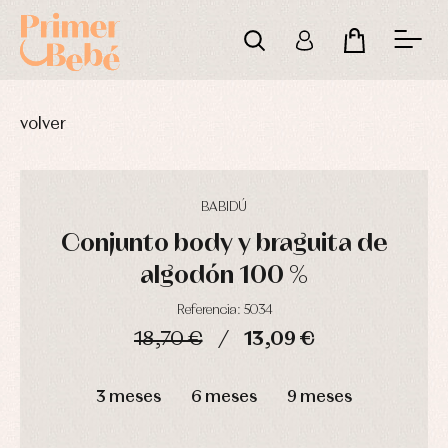
volver
BABIDÚ
Conjunto body y braguita de
algodón 100 %
Referencia: 5034
18,70 €
13,09 €
Complementos
Blusas
Arras
de
y
y
DÍAS
HORAS
MIN
SEG
bautizo
camisas
fiesta
3 meses
6 meses
9 meses
Conjuntos
Chaquetas
Camisas
y
Faldones
Chaquetas
abrigos
de
y