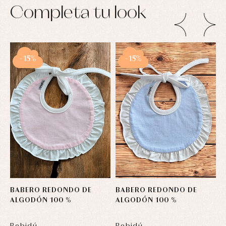
Conjuntos
Completa tu look
Ropa
de
abrigo
Ropa
de
baño
-15%
-15%
Ropa
interior
Vestidos
BABERO REDONDO DE
BABERO REDONDO DE
C
ALGODÓN 100 %
ALGODÓN 100 %
Y
L
Babidú
Babidú
B