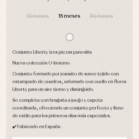
camisas
Leotardos
Ropa
DÍAS
HORAS
MIN
SEG
Chaquetas
interior,
Puericultura
y
bodys,
12 meses
18 meses
36 meses
jersey
pijamas...
Conjuntos
Ropa
de
abrigo
Ropa
Conjunto Liberty tres piezas para niña
de
baño
Nueva colección O-Invierno
Ropa
interior
Conjunto formado por jesúsito de suave tejido con
Vestidos
estampado de cuadros, adornado con cuello en flores
Liberty para un aire tierno y distinguido.
Se completa con braguita a juego y capota
coordinada, ofreciendo un conjunto perfecto y lleno
de estilo para los primeros días más especiales.
✔️ Fabricado en España.