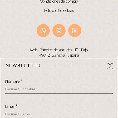
Condiciones de compra
Política de cookies
Avda. Príncipe de Asturias, 13 - Bajo.
49012 (Zamora) España
NEWSLETTER
Tel:
980 049 683
- M:
600 669 270
email:
info@primerdia.es
Nombre *
Email *