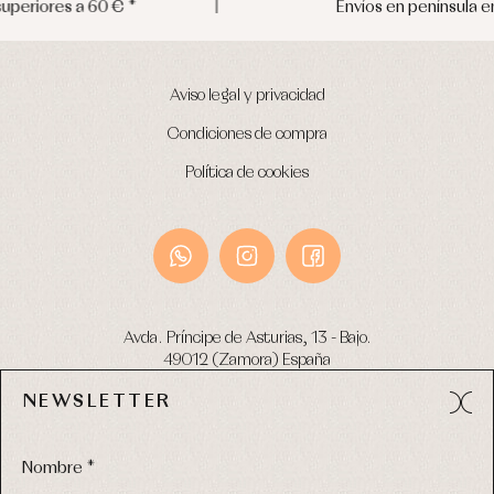
Envíos en península en 24/48 horas
Aviso legal y privacidad
Condiciones de compra
Política de cookies
Avda. Príncipe de Asturias, 13 - Bajo.
49012 (Zamora) España
NEWSLETTER
Tel:
980 049 683
- M:
600 669 270
email:
info@primerdia.es
Nombre *