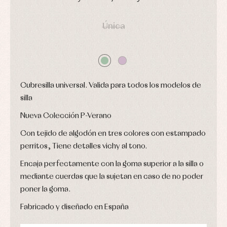
y
Calcetines
bebé
fiesta
DÍAS
HORAS
MIN
SEG
Gorros
Peleles
Blusas
y
Única
y
y
capotas
ranitas
camisas
Leotardos
Ropa
Chaquetas
interior,
Puericultura
y
bodys,
jersey
pijamas...
Conjuntos
Cubresilla universal. Valida para todos los modelos de
Ropa
de
silla
abrigo
Ropa
Nueva Colección P-Verano
de
baño
Con tejido de algodón en tres colores con estampado
Ropa
perritos, Tiene detalles vichy al tono.
interior
Vestidos
Encaja perfectamente con la goma superior a la silla o
mediante cuerdas que la sujetan en caso de no poder
poner la goma.
Fabricado y diseñado en España