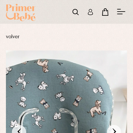
volver
‹
›