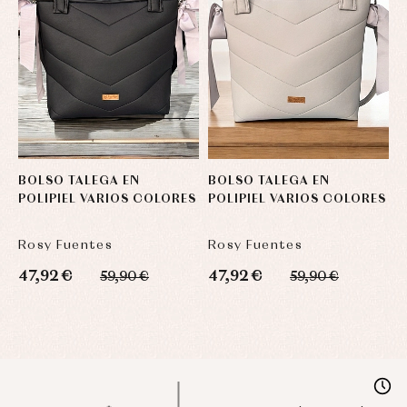
BOLSO TALEGA EN
BOLSO TALEGA EN
B
POLIPIEL VARIOS COLORES
POLIPIEL VARIOS COLORES
P
Rosy Fuentes
Rosy Fuentes
R
47,92 €
47,92 €
4
59,90 €
59,90 €