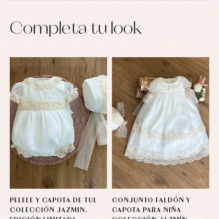
Conjuntos
Ropa
de
Completa tu look
abrigo
Ropa
de
baño
Ropa
interior
Vestidos
PELELE Y CAPOTA DE TUL
CONJUNTO FALDÓN Y
COLECCIÓN JAZMIN.
CAPOTA PARA NIÑA