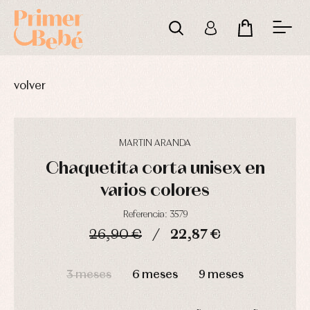
volver
MARTIN ARANDA
Chaquetita corta unisex en
varios colores
Referencia: 3579
26,90 €
22,87 €
Complementos
Blusas
Arras
de
y
y
DÍAS
HORAS
MIN
SEG
bautizo
camisas
fiesta
3 meses
6 meses
9 meses
Conjuntos
Chaquetas
Camisas
y
Faldones
Chaquetas
abrigos
de
y