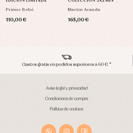
EDICIÓN LIMITADA
COLECCIÓN JAZMÍN
Primer Bebé
Martin Aranda
110,00 €
165,00 €
ratis en pedidos superiores a 60 € *
Env
Aviso legal y privacidad
Condiciones de compra
Política de cookies