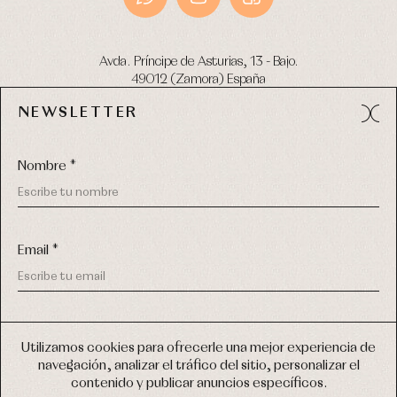
Avda. Príncipe de Asturias, 13 - Bajo.
49012 (Zamora) España
NEWSLETTER
Tel:
980 049 683
- M:
600 669 270
email:
info@primerdia.es
Nombre *
Email *
(*) He podido leer y entiendo la información sobre el uso de
COPYRIGHT © 2026 PRIMER BEBÉ.
mis datos personales explicada en la
Política de privacidad
Utilizamos cookies para ofrecerle una mejor experiencia de
TODOS LOS DERECHOS RESERVADOS
navegación, analizar el tráfico del sitio, personalizar el
(*) Quiero recibir novedades y comunicaciones comerciales
contenido y publicar anuncios específicos.
personalizadas de Primer Bebé a través del email
DISEÑO WEB SGM