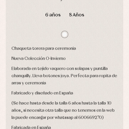
camisas
Leotardos
Ropa
DÍAS
HORAS
MIN
SEG
Chaquetas
interior,
Puericultura
y
6 años
8 Años
bodys,
jersey
pijamas...
Conjuntos
Ropa
de
abrigo
Ropa
Chaqueta torera para ceremonia
de
baño
Nueva Colección O-Invierno
Ropa
interior
Elaborada en tejido vaquero con solapas y puntilla
Vestidos
chanquilly. Lleva botones joya. Perfecta para ropita de
arras y ceremonia
Fabricado y diseñado en España
(Se hace hasta desde la talla 6 años hasta la talla 10
años, si necesita otra talla que no tenemos en la web
la puede encargar por whatssap al 600669270)
Fabricada en España