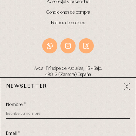
Aviso legal y privacidad
Condiciones de compra
Política de cookies
Avda. Príncipe de Asturias, 13 - Bajo.
49012 (Zamora) España
NEWSLETTER
Tel:
980 049 683
- M:
600 669 270
email:
info@primerdia.es
Nombre *
Email *