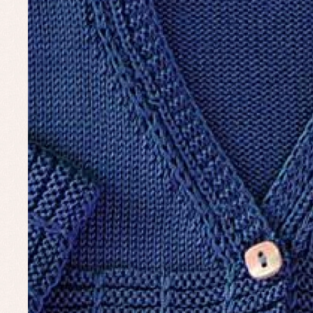
Pe
Ro
Ve
Baberos
Blusas, camisas y jerseys
Complementos
Conjuntos
Faldones de bebé
Peleles y ranitas
Ac
Ropa interior, bodys,
Ar
pijamas...
Bl
Ch
Co
Ro
Ro
Ro
Ve