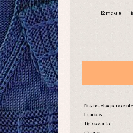
leles y ranitas
Pantalones
DÍAS
pa interior
Peleles y ranitas
12 meses
1
stidos
Ropa de abrigo
Ropa de baño
Ropa interior
Calcetines
cesorios
Gorros y capotas
ras y fiesta
Leotardos
usas y camisas
Puericultura
aquetas y jersey
njuntos
pa de abrigo
pa de baño
Finisima chaqueta confec
pa interior
stidos
Es unisex
Tipo torerita