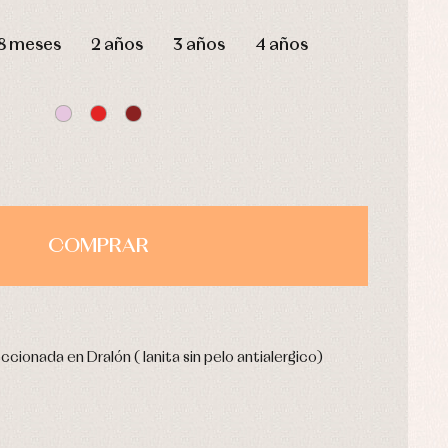
HORAS
MIN
SEG
8 meses
2 años
3 años
4 años
COMPRAR
cionada en Dralón ( lanita sin pelo antialergico)