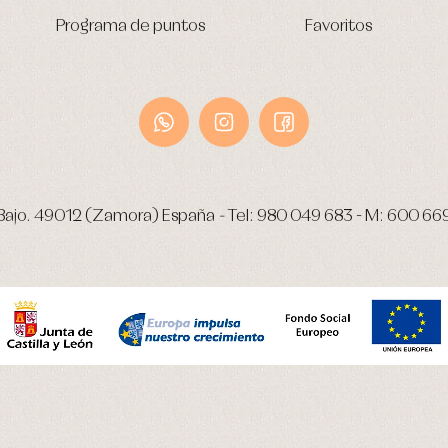
Programa de puntos
Favoritos
Bajo.
49012 (Zamora) España
-
Tel:
980 049 683
- M:
600 66