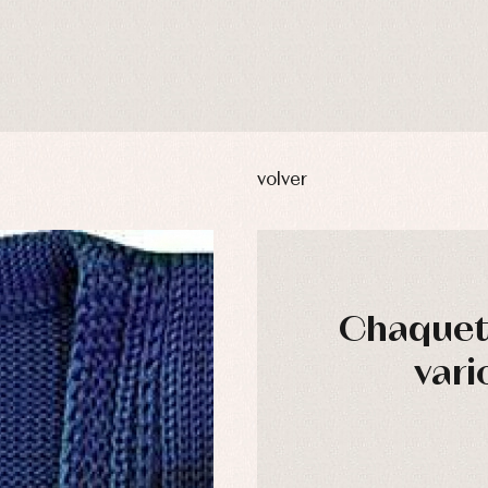
volver
Chaquet
vari
usas y camisas
Arras y fiesta
aquetas y abrigos
Camisas
omplementos
Chaquetas y jerseys
njuntos
Conjuntos