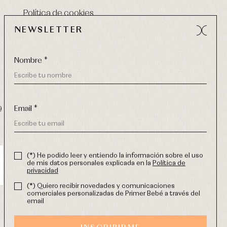
Política de cookies
NEWSLETTER
Nombre *
Email *
9 270
-
email:
info@primerdia.es
(*) He podido leer y entiendo la información sobre el uso
de mis datos personales explicada en la
Política de
privacidad
(*) Quiero recibir novedades y comunicaciones
comerciales personalizadas de Primer Bebé a través del
email