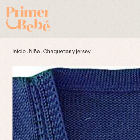
Inicio
.
Niña
.
Chaquetas y jersey
Complementos de bautizo
Bl
Conjuntos
Ch
Faldones de bautizo
C
Peleles y ranitas
Co