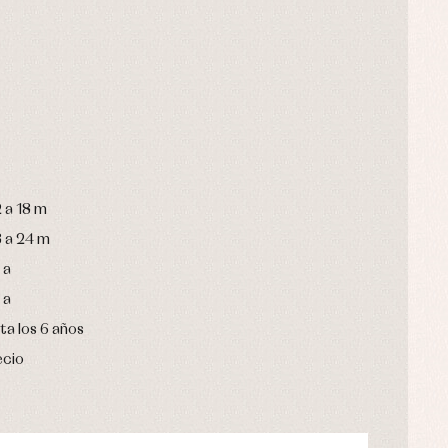
 a 18 m
8 a 24 m
 a
 a
ta los 6 años
ecio