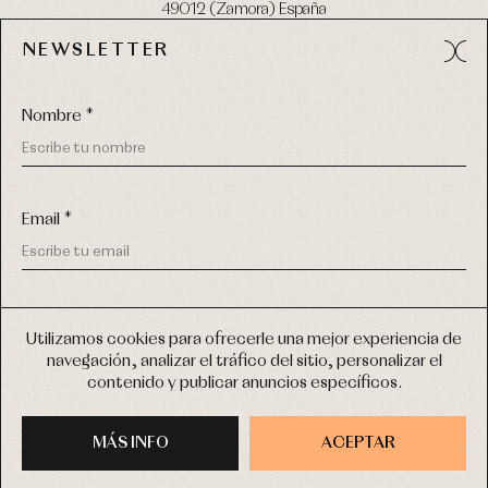
49012 (Zamora) España
NEWSLETTER
Tel:
980 049 683
- M:
600 669 270
email:
info@primerdia.es
Nombre *
Email *
(*) He podido leer y entiendo la información sobre el uso de
COPYRIGHT © 2026 PRIMER BEBÉ.
mis datos personales explicada en la
Política de privacidad
Utilizamos cookies para ofrecerle una mejor experiencia de
TODOS LOS DERECHOS RESERVADOS
navegación, analizar el tráfico del sitio, personalizar el
(*) Quiero recibir novedades y comunicaciones comerciales
contenido y publicar anuncios específicos.
personalizadas de Primer Bebé a través del email
DISEÑO WEB SGM
MÁS INFO
INSCRIBIRME
ACEPTAR
COMPRAR