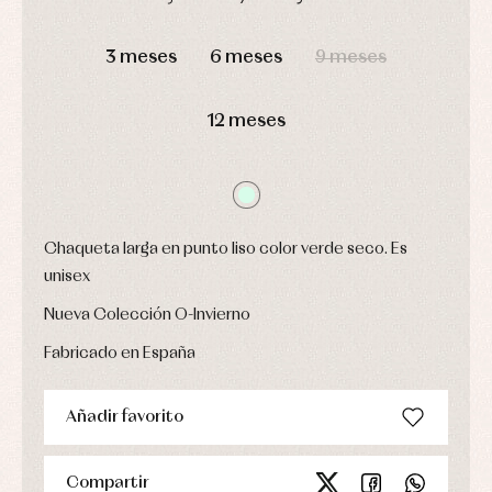
Ropa
DÍAS
HORAS
MIN
SEG
de
3 meses
6 meses
9 meses
abrigo
Ropa
de
baño
12 meses
Ropa
interior
Vestidos
Chaqueta larga en punto liso color verde seco. Es
unisex
Nueva Colección O-Invierno
Fabricado en España
Añadir favorito
Compartir