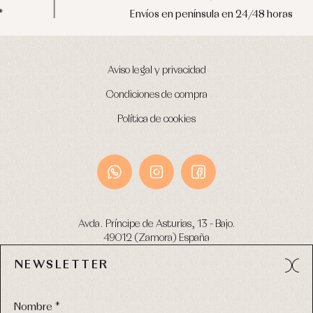
Envíos en península en 24/48 horas
Aviso legal y privacidad
Condiciones de compra
Política de cookies
Avda. Príncipe de Asturias, 13 - Bajo.
49012 (Zamora) España
NEWSLETTER
Tel:
980 049 683
- M:
600 669 270
email:
info@primerdia.es
Nombre *