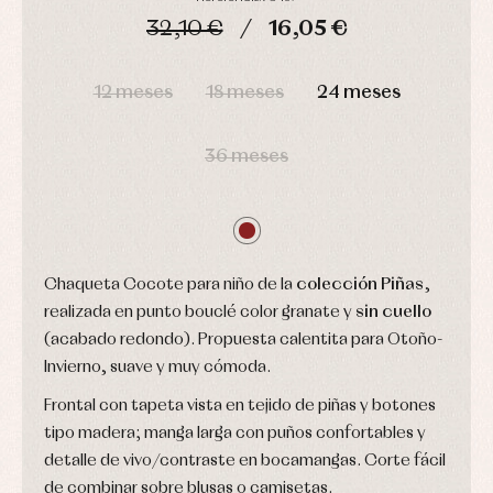
y
capotas
ranitas
32,10 €
16,05 €
camisas
Leotardos
Ropa
Chaquetas
interior,
Puericultura
DÍAS
HORAS
MIN
SEG
y
bodys,
jersey
pijamas...
12 meses
18 meses
24 meses
Conjuntos
Ropa
de
36 meses
abrigo
Ropa
de
baño
Ropa
interior
Chaqueta Cocote para niño de la
colección Piñas
,
Vestidos
realizada en punto bouclé color granate y
sin cuello
(acabado redondo). Propuesta calentita para Otoño-
Invierno, suave y muy cómoda.
Frontal con tapeta vista en tejido de piñas y botones
tipo madera; manga larga con puños confortables y
detalle de vivo/contraste en bocamangas. Corte fácil
de combinar sobre blusas o camisetas.