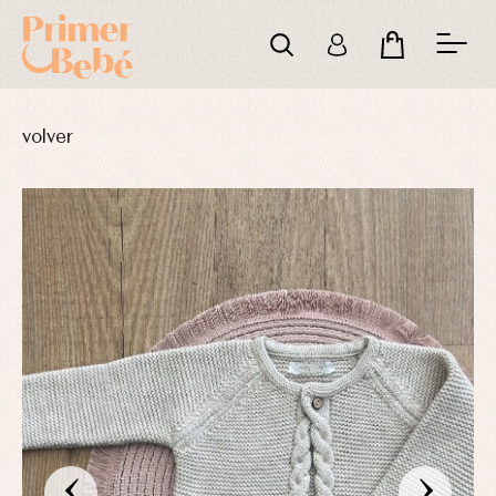
volver
‹
›