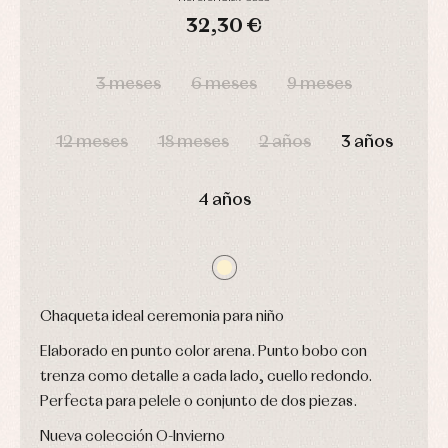
Arras
de
y
Calcetines
bebé
32,30 €
fiesta
Gorros
Peleles
Blusas
y
y
DÍAS
HORAS
MIN
SEG
y
capotas
ranitas
3 meses
6 meses
9 meses
camisas
Leotardos
Ropa
Chaquetas
interior,
Puericultura
y
bodys,
jersey
12 meses
18 meses
2 años
3 años
pijamas...
Conjuntos
Ropa
de
4 años
abrigo
Ropa
de
baño
Ropa
interior
Chaqueta ideal ceremonia para niño
Vestidos
Elaborado en punto color arena. Punto bobo con
trenza como detalle a cada lado, cuello redondo.
Perfecta para pelele o conjunto de dos piezas.
Nueva colección O-Invierno