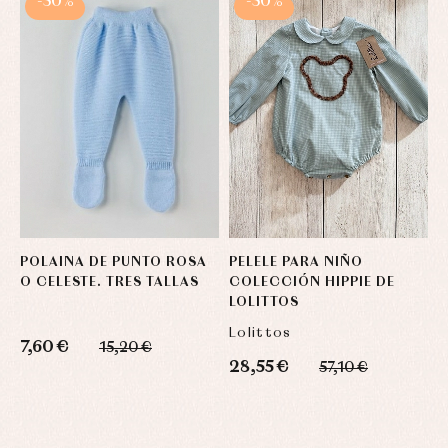
-50%
-50%
POLAINA DE PUNTO ROSA
PELELE PARA NIÑO
C
O CELESTE. TRES TALLAS
COLECCIÓN HIPPIE DE
B
LOLITTOS
P
Lolittos
7,60 €
15,20 €
28,55 €
3
57,10 €