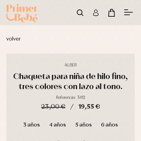
volver
ALBER
Chaqueta para niña de hilo fino,
tres colores con lazo al tono.
Referencia: 3412
23,00 €
19,55 €
Complementos
Blusas
Arras
de
y
y
DÍAS
HORAS
MIN
SEG
bautizo
camisas
fiesta
3 años
4 años
5 años
6 años
Conjuntos
Chaquetas
Camisas
y
Faldones
Chaquetas
abrigos
de
y