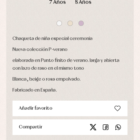
7 Años
8 Años
bautizo
Complementos
jerseys
Peleles
Conjuntos
Conjuntos
y
Peleles
Pantalones
ranitas
y
Peleles
ranitas
y
Ropa
ranitas
Chaqueta de niña especial ceremonia
interior
Ropa
Vestidos
de
Baberos
Nueva colección P-verano
abrigo
Blusas,
Ropa
camisas
elaborada en Punto finito de verano. larga y abierta
de
y
baño
con lazo de raso en el mismo tono
jerseys
Ropa
Complementos
interior
Blanca, beige o rosa empolvado.
Conjuntos
Accesorios
Fabricado en España.
Faldones
Arras
de
y
Calcetines
bebé
fiesta
Gorros
Peleles
Añadir favorito
Blusas
y
y
y
capotas
ranitas
camisas
Leotardos
Ropa
Compartir
Chaquetas
interior,
Puericultura
y
bodys,
jersey
pijamas...