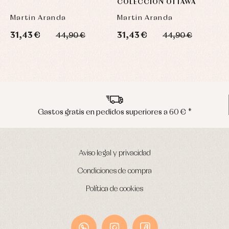
COLECCIÓN OTTAWA
Martin Aranda
Martin Aranda
31,43 €
31,43 €
2
44,90 €
44,90 €
 pedidos superiores a 60 € *
Envíos en p
Aviso legal y privacidad
Condiciones de compra
Política de cookies