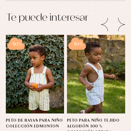
Conjuntos
Ropa
de
Te puede interesar
abrigo
Ropa
de
baño
Ropa
-30%
-30%
interior
Vestidos
PETO DE RAYAS PARA NIÑO
PETO PARA NIÑO TEJIDO
P
COLECCIÓN EDMONTON
ALGODÓN 100 %
E