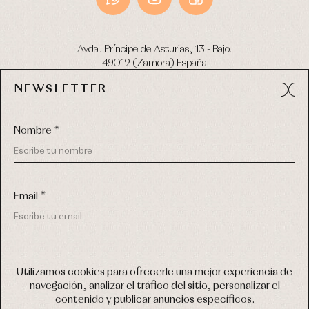
Avda. Príncipe de Asturias, 13 - Bajo.
49012 (Zamora) España
NEWSLETTER
Tel:
980 049 683
- M:
600 669 270
email:
info@primerdia.es
Nombre *
Email *
(*) He podido leer y entiendo la información sobre el uso de
COPYRIGHT © 2026 PRIMER BEBÉ.
mis datos personales explicada en la
Política de privacidad
Utilizamos cookies para ofrecerle una mejor experiencia de
TODOS LOS DERECHOS RESERVADOS
navegación, analizar el tráfico del sitio, personalizar el
(*) Quiero recibir novedades y comunicaciones comerciales
contenido y publicar anuncios específicos.
personalizadas de Primer Bebé a través del email
DISEÑO WEB SGM