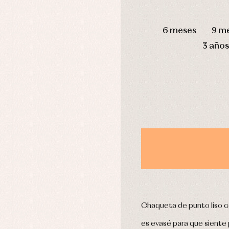
omplementos
Chaquetas y jerseys
DÍAS
njuntos
Conjuntos
6 meses
9 m
leles y ranitas
Pantalones
pa interior
Peleles y ranitas
3 años
stidos
Ropa de abrigo
Ropa de baño
Ropa interior
Calcetines
cesorios
Gorros y capotas
ras y fiesta
Leotardos
usas y camisas
Puericultura
aquetas y jersey
njuntos
pa de abrigo
pa de baño
Chaqueta de punto liso c
pa interior
stidos
es evasé para que siente