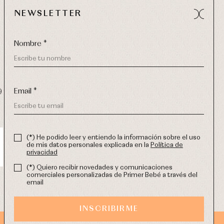
NEWSLETTER
Nombre *
Email *
9 270
-
email:
info@primerdia.es
(*) He podido leer y entiendo la información sobre el uso
de mis datos personales explicada en la
Política de
privacidad
(*) Quiero recibir novedades y comunicaciones
comerciales personalizadas de Primer Bebé a través del
email
INSCRIBIRME