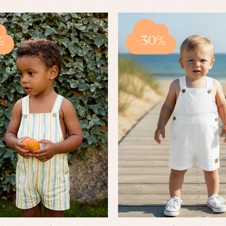
%
-30%