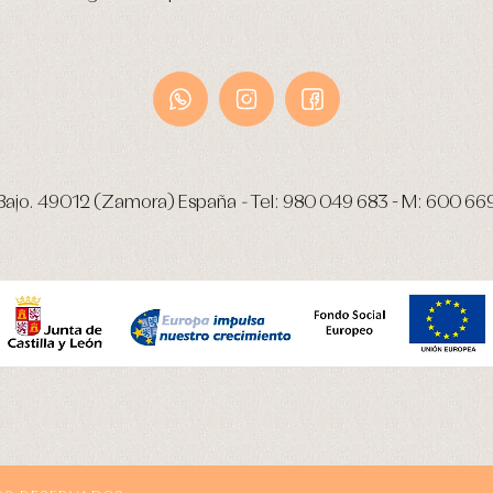
Bajo.
49012 (Zamora) España
-
Tel:
980 049 683
- M:
600 66