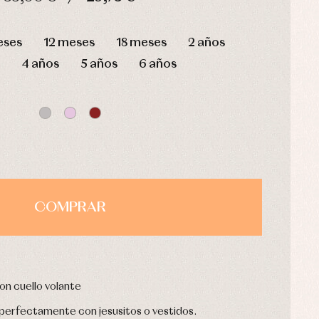
HORAS
MIN
SEG
eses
12 meses
18 meses
2 años
4 años
5 años
6 años
COMPRAR
on cuello volante
 perfectamente con jesusitos o vestidos.