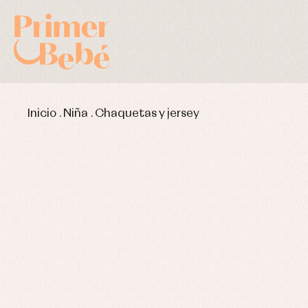
Inicio
.
Niña
.
Chaquetas y jersey
Complementos de bautizo
Bl
Conjuntos
Ch