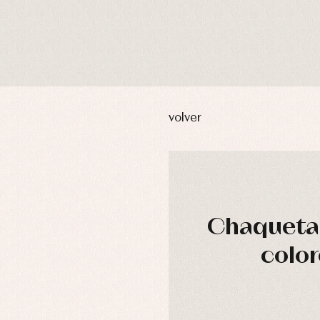
volver
Chaqueta 
color
usas y camisas
Arras y fiesta
aquetas y abrigos
Camisas