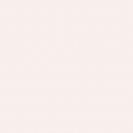
Faldones de bautizo
C
Peleles y ranitas
Co
Pe
Ro
Ve
Baberos
Blusas, camisas y jerseys
Complementos
Conjuntos
Faldones de bebé
Peleles y ranitas
Ac
Ropa interior, bodys,
Ar
pijamas...
Bl
Ch
Co
Ro
Ro
Ro
Ve