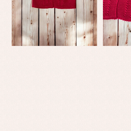
Conjuntos
Ch
Faldones de bautizo
C
Peleles y ranitas
Co
Pe
Ro
Ve
Baberos
Blusas, camisas y jerseys
Complementos
Conjuntos
Faldones de bebé
Peleles y ranitas
Ac
Ropa interior, bodys,
Ar
pijamas...
Bl
Ch
Co
Ro
Ro
Ro
Ve