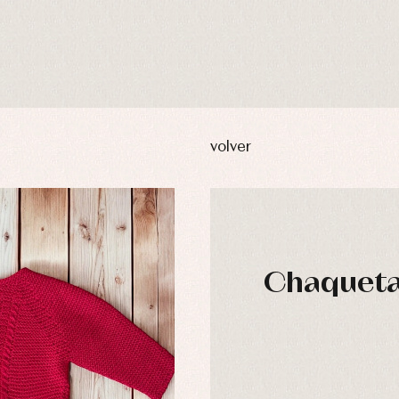
volver
Chaqueta 
usas y camisas
Arras y fiesta