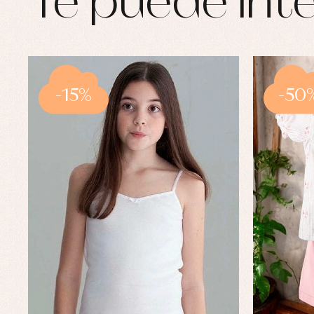
Te puede inte
-15%
-50