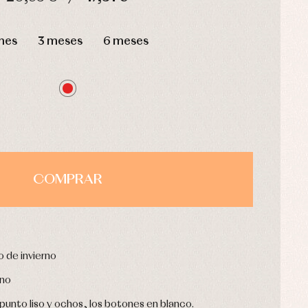
HORAS
MIN
SEG
mes
3 meses
6 meses
COMPRAR
 de invierno
rno
punto liso y ochos, los botones en blanco.