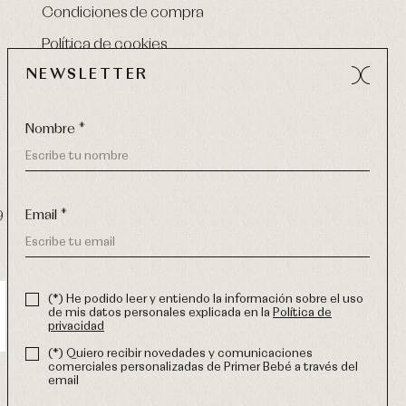
Condiciones de compra
Política de cookies
NEWSLETTER
Nombre *
Email *
9 270
-
email:
info@primerdia.es
(*) He podido leer y entiendo la información sobre el uso
de mis datos personales explicada en la
Política de
privacidad
(*) Quiero recibir novedades y comunicaciones
comerciales personalizadas de Primer Bebé a través del
email