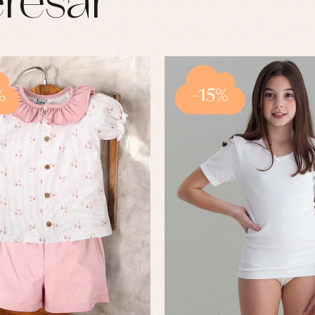
resar
%
-15%