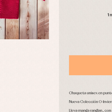
aquetas y abrigos
Camisas
omplementos
Chaquetas y jerseys
DÍAS
njuntos
Conjuntos
1 
leles y ranitas
Pantalones
pa interior
Peleles y ranitas
stidos
Ropa de abrigo
Ropa de baño
Ropa interior
Calcetines
cesorios
Gorros y capotas
ras y fiesta
Leotardos
usas y camisas
Puericultura
aquetas y jersey
njuntos
Chaqueta unisex en punto
pa de abrigo
pa de baño
Nueva Colección O-Invie
pa interior
Lleva manga ranglan, con 
stidos