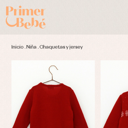
Inicio
.
Niña
.
Chaquetas y jersey
Complementos de bautizo
Bl
Conjuntos
Ch
Faldones de bautizo
C
Peleles y ranitas
Co
Pe
Ro