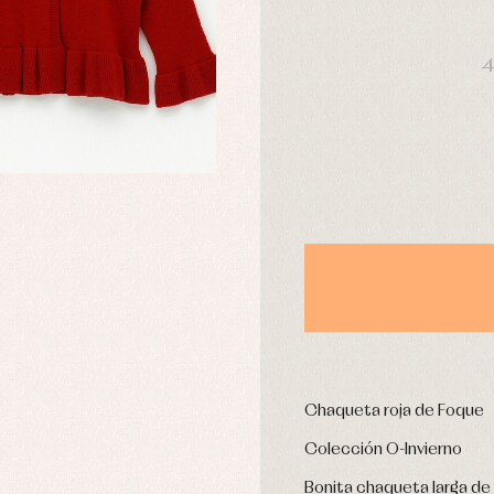
stidos
Ropa de abrigo
DÍAS
Ropa de baño
4
Ropa interior
Calcetines
cesorios
Gorros y capotas
ras y fiesta
Leotardos
usas y camisas
Puericultura
aquetas y jersey
njuntos
pa de abrigo
pa de baño
pa interior
stidos
Chaqueta roja de Foque
Colección O-Invierno
Bonita chaqueta larga de 