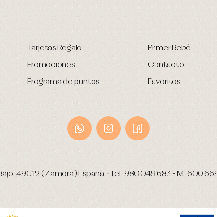
Tarjetas Regalo
Primer Bebé
Promociones
Contacto
Programa de puntos
Favoritos
Bajo.
49012 (Zamora) España
-
Tel:
980 049 683
- M:
600 66