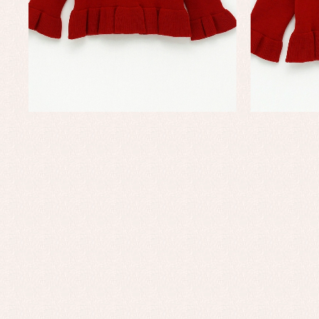
Ve
Baberos
Blusas, camisas y jerseys
Complementos
Conjuntos
Faldones de bebé
Peleles y ranitas
Ac
Ropa interior, bodys,
Ar
pijamas...
Bl
Ch
Co
Ro
Ro
Ro
Ve