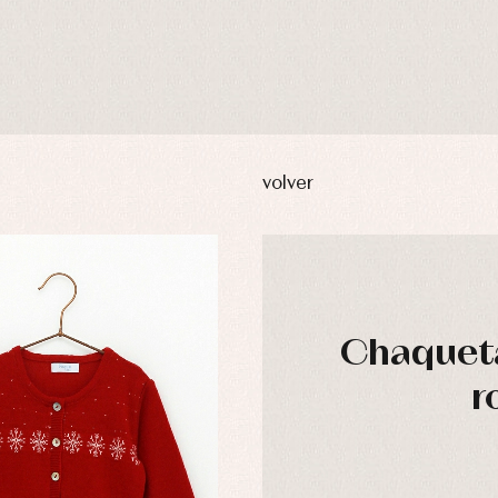
volver
Chaqueta
usas y camisas
Arras y fiesta
r
aquetas y abrigos
Camisas
omplementos
Chaquetas y jerseys
njuntos
Conjuntos
leles y ranitas
Pantalones
pa interior
Peleles y ranitas