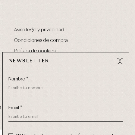
Aviso legal y privacidad
Condiciones de compra
Política de cookies
NEWSLETTER
Nombre *
Email *
9 270
-
email:
info@primerdia.es