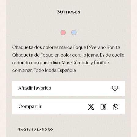
y
Peleles
ranitas
y
36 meses
Ropa
ranitas
interior
Ropa
Vestidos
de
Baberos
abrigo
Blusas,
Ropa
camisas
de
y
baño
jerseys
Chaqueta dos colores marca Foque P-Verano Bonita
Ropa
Complementos
Chaqueta de Foque en color coral o jeans. Es de cuello
interior
Conjuntos
redondo con punto liso. Muy Cómoda y fácil de
Accesorios
Faldones
combinar. Todo Moda Española
Arras
de
y
Calcetines
bebé
fiesta
Gorros
Peleles
Blusas
y
y
Añadir favorito
y
capotas
ranitas
camisas
Leotardos
Ropa
Chaquetas
interior,
Puericultura
Compartir
y
bodys,
jersey
pijamas...
Conjuntos
Ropa
TAGS: BALANDRO
de
abrigo