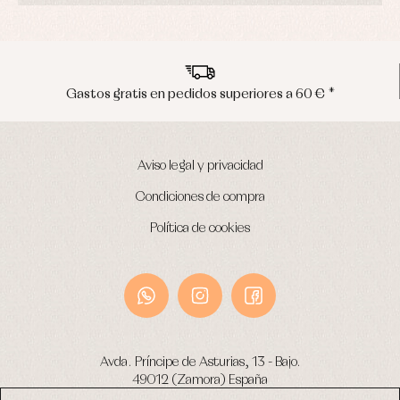
Ropa
de
baño
Ropa
interior
Gastos gratis en pedidos superiores a 60 € *
Vestidos
Aviso legal y privacidad
Condiciones de compra
Política de cookies
Avda. Príncipe de Asturias, 13 - Bajo.
49012 (Zamora) España