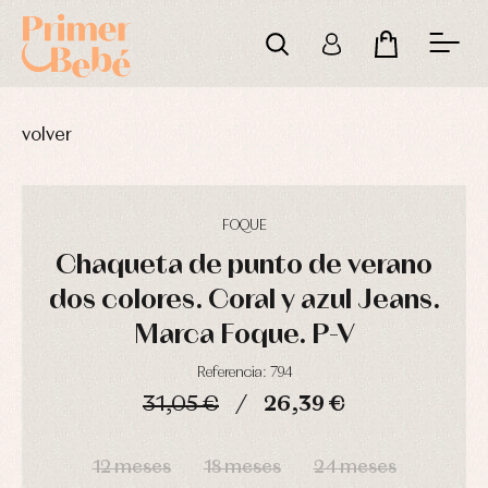
volver
FOQUE
Chaqueta de punto de verano
dos colores. Coral y azul Jeans.
Complementos
Blusas
Arras
de
y
y
Marca Foque. P-V
bautizo
camisas
fiesta
Conjuntos
Chaquetas
Camisas
Referencia: 794
y
Faldones
Chaquetas
31,05 €
26,39 €
abrigos
de
y
bautizo
Complementos
jerseys
DÍAS
HORAS
MIN
SEG
Peleles
Conjuntos
Conjuntos
12 meses
18 meses
24 meses
y
Peleles
Pantalones
ranitas