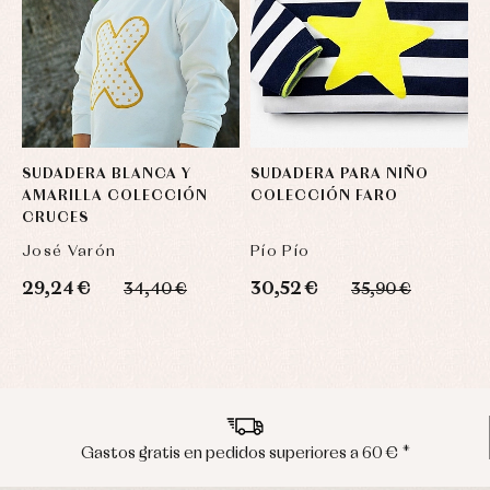
SUDADERA BLANCA Y
SUDADERA PARA NIÑO
C
AMARILLA COLECCIÓN
COLECCIÓN FARO
E
CRUCES
P
M
José Varón
Pío Pío
2
29,24 €
30,52 €
34,40 €
35,90 €
Envíos en península en 24/48 horas