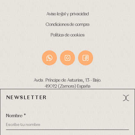
Aviso legal y privacidad
Condiciones de compra
Política de cookies
Avda. Príncipe de Asturias, 13 - Bajo.
49012 (Zamora) España
NEWSLETTER
Tel:
980 049 683
- M:
600 669 270
email:
info@primerdia.es
Nombre *