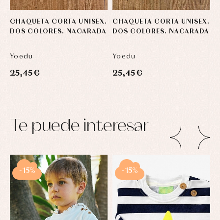
CHAQUETA CORTA UNISEX.
CHAQUETA CORTA UNISEX.
C
DOS COLORES. NACARADA
DOS COLORES. NACARADA
B
Yoedu
Yoedu
Y
25,45 €
25,45 €
9
Te puede interesar
-15%
-15%