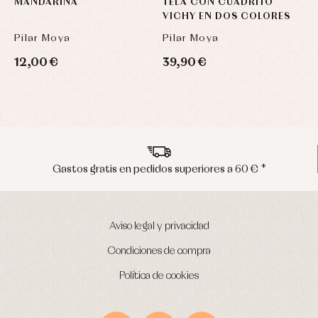
MANDARINA
TELA CON CUADRITO
B
VICHY EN DOS COLORES
M
Pilar Moya
Pilar Moya
P
12,00 €
39,90 €
5
Envíos en península en 24/48 horas
Aviso legal y privacidad
Condiciones de compra
Política de cookies