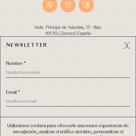
Avda. Príncipe de Asturias, 13 - Bajo.
49012 (Zamora) España
NEWSLETTER
Tel:
980 049 683
- M:
600 669 270
email:
info@primerdia.es
Nombre *
Email *
(*) He podido leer y entiendo la información sobre el uso de
COPYRIGHT © 2026 PRIMER BEBÉ.
mis datos personales explicada en la
Política de privacidad
Utilizamos cookies para ofrecerle una mejor experiencia de
TODOS LOS DERECHOS RESERVADOS
navegación, analizar el tráfico del sitio, personalizar el
(*) Quiero recibir novedades y comunicaciones comerciales