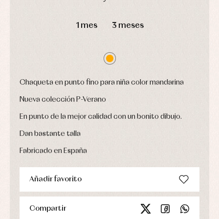
Leotardos
Ropa
Chaquetas
interior,
Puericultura
DÍAS
HORAS
MIN
SEG
y
bodys,
jersey
1 mes
3 meses
pijamas...
Conjuntos
Ropa
de
abrigo
Ropa
de
Chaqueta en punto fino para niña color mandarina
baño
Ropa
Nueva colección P-Verano
interior
Vestidos
En punto de la mejor calidad con un bonito dibujo.
Dan bastante talla
Fabricado en España
Añadir favorito
Compartir