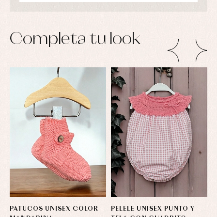
Completa tu look
PATUCOS UNISEX COLOR
PELELE UNISEX PUNTO Y
C