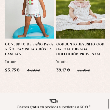
CONJUNTO DE BAÑO PARA
CONJUNTO JESUSITO CON
V
NIÑO. CAMISETA Y BÓXER
CAPOTA Y BRAGA
N
CASETAS
COLECCIÓN PROVENZAL
Foque
Yoedu
23,75 €
39,17 €
2
47,50 €
55,95 €
Envíos en península en 24/48 horas