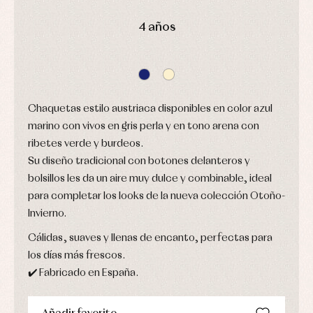
de
y
y
bautizo
camisas
fiesta
4 años
Conjuntos
Chaquetas
Camisas
y
Faldones
Chaquetas
abrigos
de
y
bautizo
Complementos
jerseys
Peleles
Conjuntos
Conjuntos
y
Peleles
Pantalones
ranitas
Chaquetas estilo austriaca disponibles en color azul
y
Peleles
ranitas
y
marino con vivos en gris perla y en tono arena con
Ropa
ranitas
ribetes verde y burdeos.
interior
Ropa
Su diseño tradicional con botones delanteros y
Vestidos
de
Baberos
abrigo
bolsillos les da un aire muy dulce y combinable, ideal
Blusas,
Ropa
camisas
para completar los looks de la nueva colección Otoño-
de
y
baño
Invierno.
jerseys
Ropa
Complementos
interior
Cálidas, suaves y llenas de encanto, perfectas para
Conjuntos
Accesorios
los días más frescos.
Faldones
Arras
de
✔️ Fabricado en España.
y
Calcetines
bebé
fiesta
Gorros
Peleles
Blusas
y
y