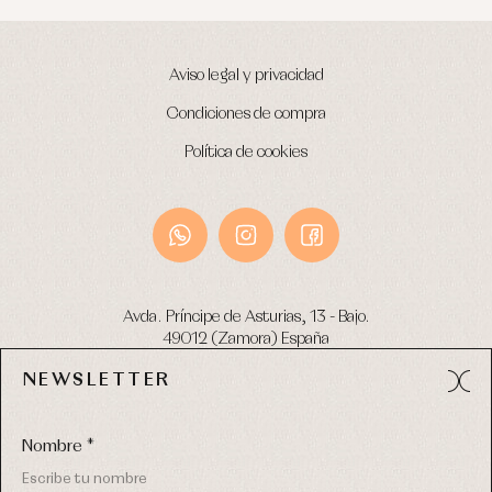
Aviso legal y privacidad
Condiciones de compra
Política de cookies
Avda. Príncipe de Asturias, 13 - Bajo.
49012 (Zamora) España
NEWSLETTER
Tel:
980 049 683
- M:
600 669 270
email:
info@primerdia.es
Nombre *