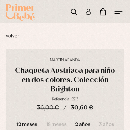
volver
MARTIN ARANDA
Chaqueta Austriaca para niño
en dos colores. Colección
Brighton
Referencia: 5513
36,00 €
30,60 €
DÍAS
HORAS
MIN
SEG
12 meses
18 meses
2 años
3 años
Complementos
Blusas
Arras