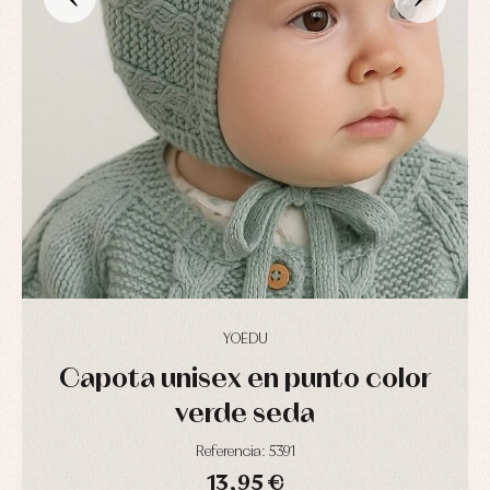
bautizo
camisas
fiesta
Conjuntos
Chaquetas
Camisas
y
Faldones
Chaquetas
abrigos
de
y
bautizo
Complementos
jerseys
Peleles
Conjuntos
Conjuntos
y
Peleles
Pantalones
ranitas
y
Peleles
ranitas
y
Ropa
ranitas
interior
Ropa
Vestidos
de
Baberos
abrigo
Blusas,
Ropa
camisas
de
y
baño
jerseys
Ropa
YOEDU
Complementos
interior
Conjuntos
Capota unisex en punto color
Accesorios
Faldones
Arras
verde seda
de
y
Calcetines
bebé
fiesta
Gorros
Referencia: 5391
Peleles
Blusas
y
y
13,95 €
y
capotas
ranitas