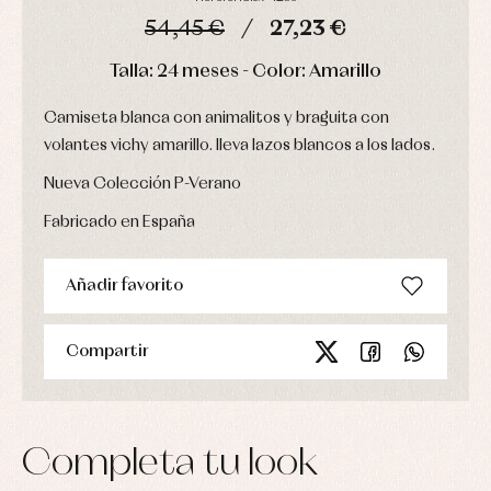
Chaquetas
interior,
Puericultura
y
54,45 €
27,23 €
bodys,
jersey
pijamas...
Conjuntos
DÍAS
HORAS
MIN
SEG
Talla: 24 meses - Color: Amarillo
Ropa
de
Camiseta blanca con animalitos y braguita con
abrigo
Ropa
volantes vichy amarillo. lleva lazos blancos a los lados.
de
baño
Nueva Colección P-Verano
Ropa
interior
Fabricado en España
Vestidos
Añadir favorito
Compartir
Completa tu look