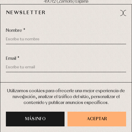
49012 (Zamora) España
NEWSLETTER
Tel:
980 049 683
- M:
600 669 270
email:
info@primerdia.es
Nombre *
Email *
(*) He podido leer y entiendo la información sobre el uso de
COPYRIGHT © 2026 PRIMER BEBÉ.
mis datos personales explicada en la
Política de privacidad
Utilizamos cookies para ofrecerle una mejor experiencia de
TODOS LOS DERECHOS RESERVADOS
navegación, analizar el tráfico del sitio, personalizar el
(*) Quiero recibir novedades y comunicaciones comerciales
contenido y publicar anuncios específicos.
personalizadas de Primer Bebé a través del email
DISEÑO WEB SGM
MÁS INFO
INSCRIBIRME
ACEPTAR
COMPRAR