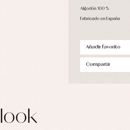
pa de abrigo
Algodón 100 %
pa de baño
pa interior
Fabricado en España
stidos
Añadir favorito
Compartir
look