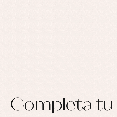
Ro
Ro
Ro
Ve
Completa tu 