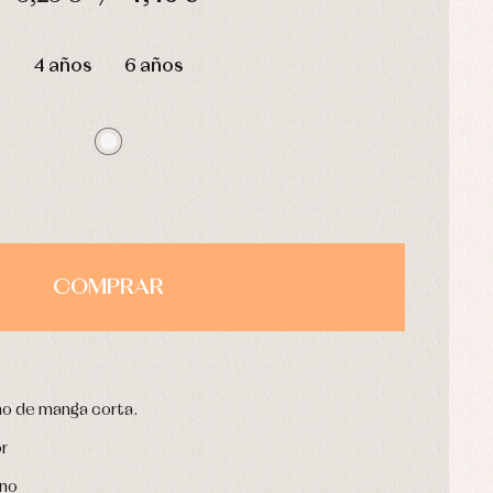
HORAS
MIN
SEG
4 años
6 años
COMPRAR
iño de manga corta.
or
rno