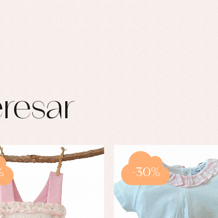
resar
%
-30%