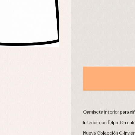
DÍAS
usas y camisas
Arras y fiesta
aquetas y abrigos
Camisas
omplementos
Chaquetas y jerseys
njuntos
Conjuntos
leles y ranitas
Pantalones
pa interior
Peleles y ranitas
stidos
Ropa de abrigo
Ropa de baño
Ropa interior
Calcetines
cesorios
Gorros y capotas
ras y fiesta
Camiseta interior para n
Leotardos
usas y camisas
Puericultura
Interior con felpa. Da cal
aquetas y jersey
njuntos
Nueva Colección O-Invie