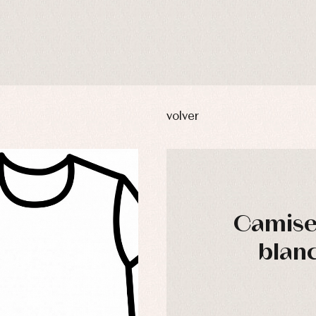
volver
Camiset
blan