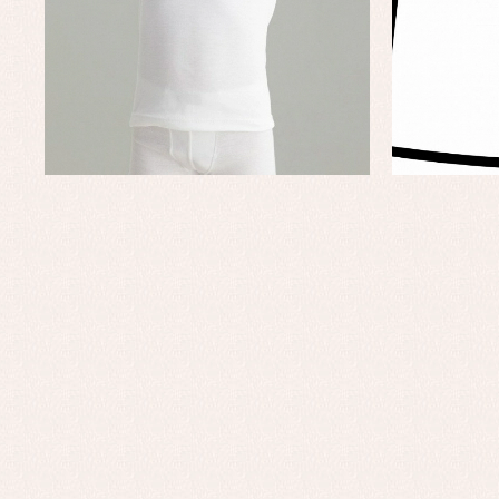
Complementos de bautizo
Bl
Conjuntos
Ch
Faldones de bautizo
C
Peleles y ranitas
Co
Pe
Ro
Ve
Baberos
Blusas, camisas y jerseys
Complementos
Conjuntos
Faldones de bebé
Peleles y ranitas
Ac
Ropa interior, bodys,
Ar
pijamas...
Bl
Ch
Co