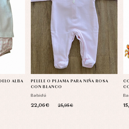
DELO ALBA
PELELE O PIJAMA PARA NIÑA ROSA
CO
CON BLANCO
C
Babidú
Ba
22,06 €
15
25,95 €