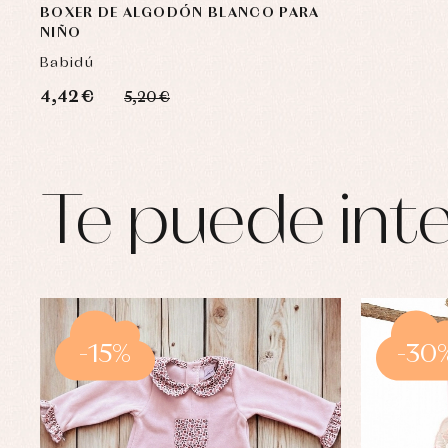
BOXER DE ALGODÓN BLANCO PARA
NIÑO
Babidú
4,42 €
5,20 €
Te puede inte
-15%
-30