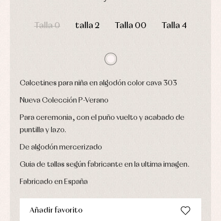
Conjuntos
DÍAS
HORAS
MIN
SEG
Ropa
de
Talla 0
talla 2
Talla 00
Talla 4
abrigo
Ropa
de
baño
Ropa
interior
Calcetines para niña en algodón color cava 303
Vestidos
Nueva Colección P-Verano
Para ceremonia, con el puño vuelto y acabado de
puntilla y lazo.
De algodón mercerizado
Guia de tallas según fabricante en la ultima imagen.
Fabricado en España
Añadir favorito