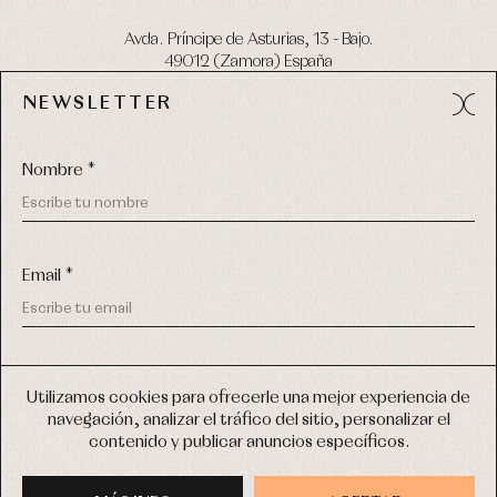
Avda. Príncipe de Asturias, 13 - Bajo.
49012 (Zamora) España
NEWSLETTER
Tel:
980 049 683
- M:
600 669 270
email:
info@primerdia.es
Nombre *
Email *
(*) He podido leer y entiendo la información sobre el uso de
COPYRIGHT © 2026 PRIMER BEBÉ.
mis datos personales explicada en la
Política de privacidad
Utilizamos cookies para ofrecerle una mejor experiencia de
TODOS LOS DERECHOS RESERVADOS
navegación, analizar el tráfico del sitio, personalizar el
(*) Quiero recibir novedades y comunicaciones comerciales
contenido y publicar anuncios específicos.
personalizadas de Primer Bebé a través del email
DISEÑO WEB SGM