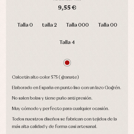
Conjuntos
9,55 €
Ropa
de
DÍAS
HORAS
MIN
SEG
abrigo
Talla 0
talla 2
Talla 000
Talla 00
Ropa
de
baño
Talla 4
Ropa
interior
Vestidos
Calcetín alto color 575 ( granate)
Elaborado en España en punto liso con un lazo Gogrén.
No salen bolas y tiene puño anti presión.
Muy cómodo y perfecto para cualquier ocasión.
Todos nuestros diseños se fabrican con tejidos de la
más alta calidad y de forma casi artesanal.