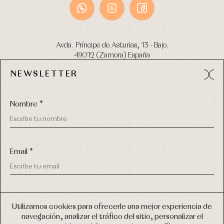
Avda. Príncipe de Asturias, 13 - Bajo.
49012 (Zamora) España
NEWSLETTER
Tel:
980 049 683
- M:
600 669 270
email:
info@primerdia.es
Nombre *
Email *
(*) He podido leer y entiendo la información sobre el uso de
COPYRIGHT © 2026 PRIMER BEBÉ.
mis datos personales explicada en la
Política de privacidad
Utilizamos cookies para ofrecerle una mejor experiencia de
TODOS LOS DERECHOS RESERVADOS
navegación, analizar el tráfico del sitio, personalizar el
(*) Quiero recibir novedades y comunicaciones comerciales