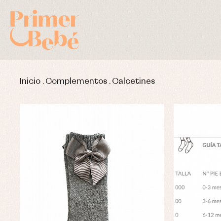
Inicio
.
Complementos
.
Calcetines
Complementos de bautizo
Bl
Conjuntos
Ch
Faldones de bautizo
C
Peleles y ranitas
Co
Pe