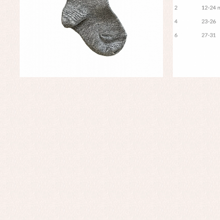
Ro
Ve
Baberos
Blusas, camisas y jerseys
Complementos
Conjuntos
Faldones de bebé
Peleles y ranitas
Ac
Ropa interior, bodys,
Ar
pijamas...
Bl
Ch
Co
Ro
Ro
Ro
Ve