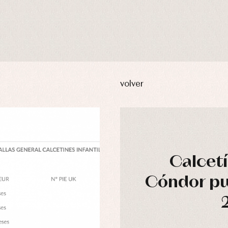
volver
Calcetí
usas y camisas
Arras y fiesta
Cóndor pun
aquetas y abrigos
Camisas
omplementos
Chaquetas y jerseys
njuntos
Conjuntos
leles y ranitas
Pantalones