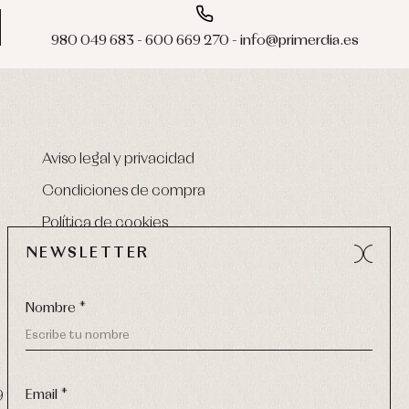
980 049 683 - 600 669 270 - info@primerdia.es
Aviso legal y privacidad
Condiciones de compra
Política de cookies
NEWSLETTER
Nombre *
Email *
9 270
-
email:
info@primerdia.es