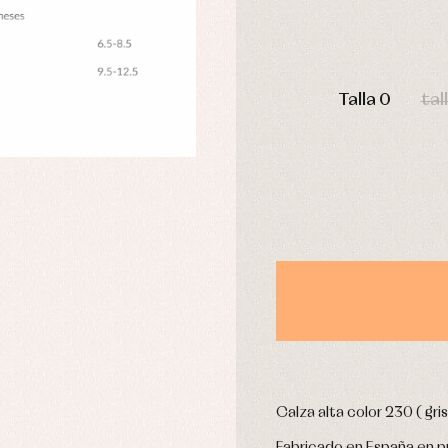
pa interior
Peleles y ranitas
stidos
Ropa de abrigo
Ropa de baño
DÍAS
Ropa interior
Talla 0
tal
Calcetines
cesorios
Gorros y capotas
ras y fiesta
Leotardos
usas y camisas
Puericultura
aquetas y jersey
njuntos
pa de abrigo
pa de baño
pa interior
stidos
Calza alta color 230 ( gris