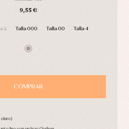
9,55 €
HORAS
MIN
SEG
la 2
Talla 000
Talla 00
Talla 4
COMPRAR
 claro)