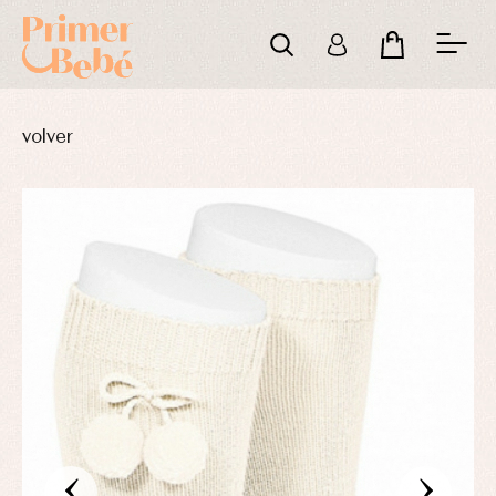
volver
‹
›