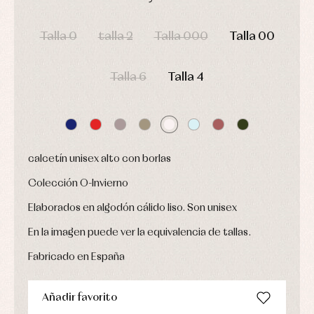
y
Calcetines
bebé
fiesta
Gorros
DÍAS
HORAS
MIN
SEG
Peleles
Blusas
y
y
Talla 0
talla 2
Talla 000
Talla 00
y
capotas
ranitas
camisas
Leotardos
Ropa
Chaquetas
interior,
Puericultura
Talla 6
Talla 4
y
bodys,
jersey
pijamas...
Conjuntos
Ropa
de
abrigo
Ropa
calcetín unisex alto con borlas
de
baño
Colección O-Invierno
Ropa
interior
Elaborados en algodón cálido liso. Son unisex
Vestidos
En la imagen puede ver la equivalencia de tallas.
Fabricado en España
Añadir favorito