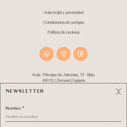
Aviso legal y privacidad
Condiciones de compra
Política de cookies
Avda. Príncipe de Asturias, 13 - Bajo.
49012 (Zamora) España
NEWSLETTER
Tel:
980 049 683
- M:
600 669 270
email:
info@primerdia.es
Nombre *