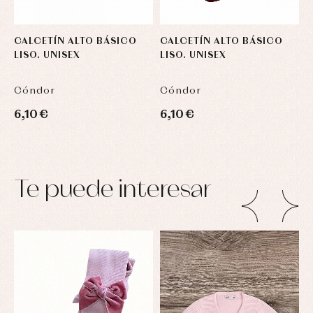
CALCETÍN ALTO BÁSICO
CALCETÍN ALTO BÁSICO
C
LISO. UNISEX
LISO. UNISEX
L
Cóndor
Cóndor
C
6,10 €
6,10 €
5
Te puede interesar