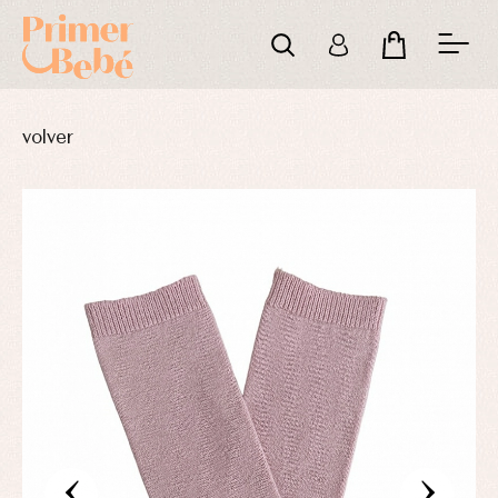
volver
‹
›