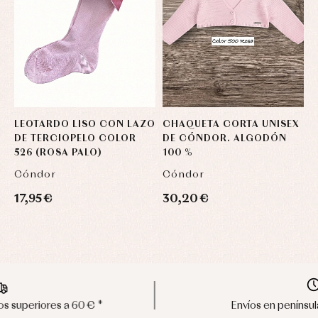
LEOTARDO LISO CON LAZO
CHAQUETA CORTA UNISEX
C
DE TERCIOPELO COLOR
DE CÓNDOR. ALGODÓN
D
526 (ROSA PALO)
100 %
1
Cóndor
Cóndor
C
17,95 €
30,20 €
3
Envíos en península en 24/48 horas