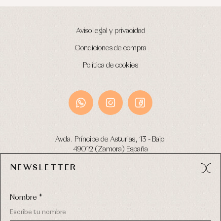
Aviso legal y privacidad
Condiciones de compra
Política de cookies
Avda. Príncipe de Asturias, 13 - Bajo.
49012 (Zamora) España
NEWSLETTER
Tel:
980 049 683
- M:
600 669 270
email:
info@primerdia.es
Nombre *