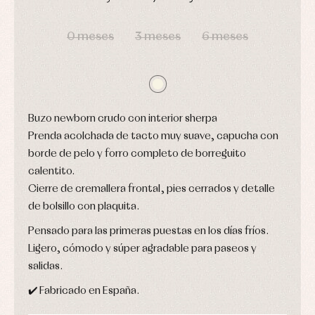
Conjuntos
DÍAS
HORAS
MIN
SEG
Ropa
de
0 meses
3 meses
6 meses
abrigo
Ropa
de
baño
Ropa
interior
Buzo newborn crudo con interior sherpa
Vestidos
Prenda acolchada de tacto muy suave, capucha con
borde de pelo y forro completo de borreguito
calentito.
Cierre de cremallera frontal, pies cerrados y detalle
de bolsillo con plaquita.
Pensado para las primeras puestas en los días fríos.
Ligero, cómodo y súper agradable para paseos y
salidas.
✔️ Fabricado en España.