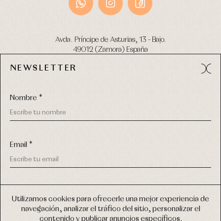
Avda. Príncipe de Asturias, 13 - Bajo.
49012 (Zamora) España
NEWSLETTER
Tel:
980 049 683
- M:
600 669 270
email:
info@primerdia.es
Nombre *
Email *
(*) He podido leer y entiendo la información sobre el uso de
COPYRIGHT © 2026 PRIMER BEBÉ.
mis datos personales explicada en la
Política de privacidad
Utilizamos cookies para ofrecerle una mejor experiencia de
TODOS LOS DERECHOS RESERVADOS
navegación, analizar el tráfico del sitio, personalizar el
(*) Quiero recibir novedades y comunicaciones comerciales
contenido y publicar anuncios específicos.
personalizadas de Primer Bebé a través del email