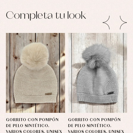
Conjuntos
Ropa
Completa tu look
de
abrigo
Ropa
de
baño
Ropa
interior
Vestidos
GORRITO CON POMPÓN
GORRITO CON POMPÓN
G
DE PELO SINTÉTICO.
DE PELO SINTÉTICO.
D
VARIOS COLORES. UNISEX
VARIOS COLORES. UNISEX
V