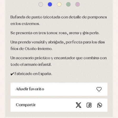
bautizo
Complementos
jerseys
Peleles
Conjuntos
Conjuntos
y
Peleles
Pantalones
ranitas
Bufanda de punto tricotada con detalle de pompones
y
Peleles
ranitas
en los extremos.
y
Ropa
ranitas
interior
Se presenta en tres tonos: rosa, arena y gris perla.
Ropa
Vestidos
de
Baberos
Una prenda versátil y abrigada, perfecta para los días
abrigo
Blusas,
Ropa
fríos de Otoño-Invierno.
camisas
de
y
baño
Un accesorio práctico y encantador que combina con
jerseys
Ropa
Complementos
todo el armario infantil.
interior
Conjuntos
Accesorios
✔️ Fabricado en España.
Faldones
Arras
de
y
Calcetines
bebé
fiesta
Gorros
Añadir favorito
Peleles
Blusas
y
y
y
capotas
ranitas
camisas
Leotardos
Ropa
Compartir
Chaquetas
interior,
Puericultura
y
bodys,
jersey
pijamas...