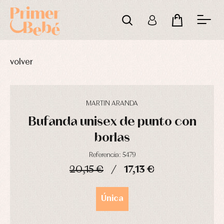
volver
MARTIN ARANDA
Bufanda unisex de punto con
borlas
Referencia: 5479
20,15 €
17,13 €
Complementos
Blusas
Arras
de
y
y
DÍAS
HORAS
MIN
SEG
bautizo
camisas
fiesta
Única
Conjuntos
Chaquetas
Camisas
y
Faldones
Chaquetas
abrigos
de
y