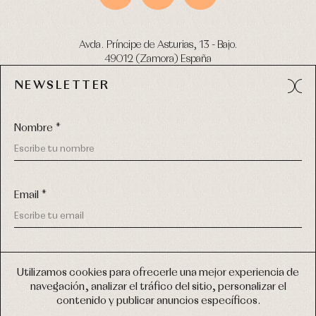
Avda. Príncipe de Asturias, 13 - Bajo.
49012 (Zamora) España
NEWSLETTER
Tel:
980 049 683
- M:
600 669 270
email:
info@primerdia.es
Nombre *
Email *
(*) He podido leer y entiendo la información sobre el uso de
COPYRIGHT © 2026 PRIMER BEBÉ.
mis datos personales explicada en la
Política de privacidad
Utilizamos cookies para ofrecerle una mejor experiencia de
TODOS LOS DERECHOS RESERVADOS
navegación, analizar el tráfico del sitio, personalizar el
(*) Quiero recibir novedades y comunicaciones comerciales
contenido y publicar anuncios específicos.
personalizadas de Primer Bebé a través del email
DISEÑO WEB SGM