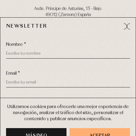
Avda. Príncipe de Asturias, 13 - Bajo.
49012 (Zamora) España
NEWSLETTER
Tel:
980 049 683
- M:
600 669 270
email:
info@primerdia.es
Nombre *
Email *
(*) He podido leer y entiendo la información sobre el uso de
COPYRIGHT © 2026 PRIMER BEBÉ.
mis datos personales explicada en la
Política de privacidad
Utilizamos cookies para ofrecerle una mejor experiencia de
TODOS LOS DERECHOS RESERVADOS
navegación, analizar el tráfico del sitio, personalizar el
(*) Quiero recibir novedades y comunicaciones comerciales
contenido y publicar anuncios específicos.
personalizadas de Primer Bebé a través del email
DISEÑO WEB SGM
MÁS INFO
INSCRIBIRME
ACEPTAR