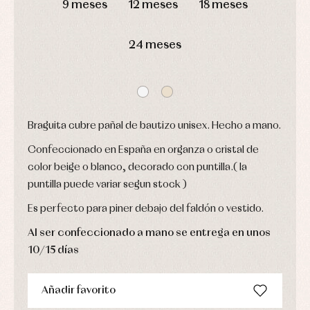
ranitas
9 meses
12 meses
18 meses
y
Peleles
ranitas
y
Ropa
ranitas
24 meses
interior
Ropa
Vestidos
de
Baberos
abrigo
Blusas,
Ropa
camisas
de
y
baño
jerseys
Ropa
Braguita cubre pañal de bautizo unisex. Hecho a mano.
Complementos
interior
Conjuntos
Confeccionado en España en organza o cristal de
Accesorios
Faldones
Arras
color beige o blanco, decorado con puntilla.( la
de
y
Calcetines
bebé
puntilla puede variar segun stock )
fiesta
Gorros
Peleles
Blusas
y
y
Es perfecto para piner debajo del faldón o vestido.
y
capotas
ranitas
camisas
Leotardos
Ropa
Al ser confeccionado a mano se entrega en unos
Chaquetas
interior,
Puericultura
y
10/15 días
bodys,
jersey
pijamas...
Conjuntos
Añadir favorito
Ropa
de