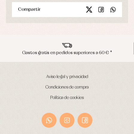
abrigo
Ropa
Compartir
de
baño
Ropa
interior
Vestidos
Gastos gratis en pedidos superiores a 60 € *
Aviso legal y privacidad
Condiciones de compra
Política de cookies