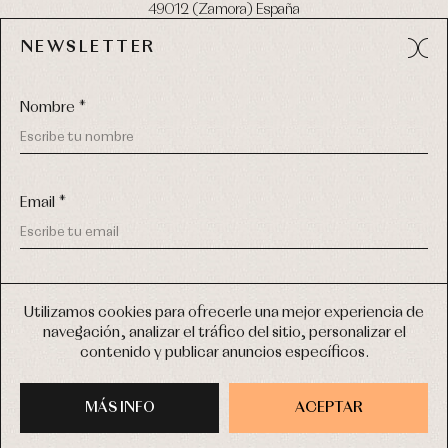
49012 (Zamora) España
NEWSLETTER
Tel:
980 049 683
- M:
600 669 270
email:
info@primerdia.es
Nombre *
Email *
(*) He podido leer y entiendo la información sobre el uso de
COPYRIGHT © 2026 PRIMER BEBÉ.
mis datos personales explicada en la
Política de privacidad
Utilizamos cookies para ofrecerle una mejor experiencia de
TODOS LOS DERECHOS RESERVADOS
navegación, analizar el tráfico del sitio, personalizar el
(*) Quiero recibir novedades y comunicaciones comerciales
contenido y publicar anuncios específicos.
personalizadas de Primer Bebé a través del email
DISEÑO WEB SGM
MÁS INFO
INSCRIBIRME
ACEPTAR
COMPRAR