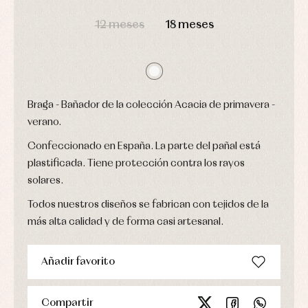
DÍAS
HORAS
MIN
SEG
Ropa
12 meses
18 meses
de
abrigo
Ropa
de
baño
Ropa
interior
Braga - Bañador de la colección Acacia de primavera -
Vestidos
verano.
Confeccionado en España. La parte del pañal está
plastificada. Tiene protección contra los rayos
solares.
Todos nuestros diseños se fabrican con tejidos de la
más alta calidad y de forma casi artesanal.
Añadir favorito
Compartir