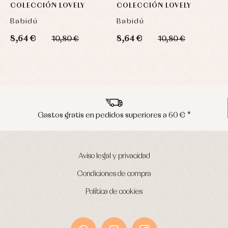
COLECCIÓN LOVELY
COLECCIÓN LOVELY
C
Babidú
Babidú
B
8,64 €
8,64 €
1
10,80 €
10,80 €
Envíos en península en 24/48 horas
Aviso legal y privacidad
Condiciones de compra
Política de cookies