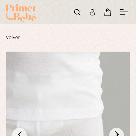
volver
‹
›