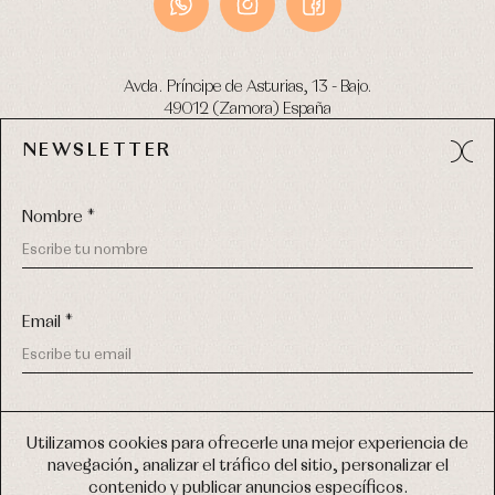
Avda. Príncipe de Asturias, 13 - Bajo.
49012 (Zamora) España
NEWSLETTER
Tel:
980 049 683
- M:
600 669 270
email:
info@primerdia.es
Nombre *
Email *
(*) He podido leer y entiendo la información sobre el uso de
COPYRIGHT © 2026 PRIMER BEBÉ.
mis datos personales explicada en la
Política de privacidad
Utilizamos cookies para ofrecerle una mejor experiencia de
TODOS LOS DERECHOS RESERVADOS
navegación, analizar el tráfico del sitio, personalizar el
(*) Quiero recibir novedades y comunicaciones comerciales
contenido y publicar anuncios específicos.
personalizadas de Primer Bebé a través del email