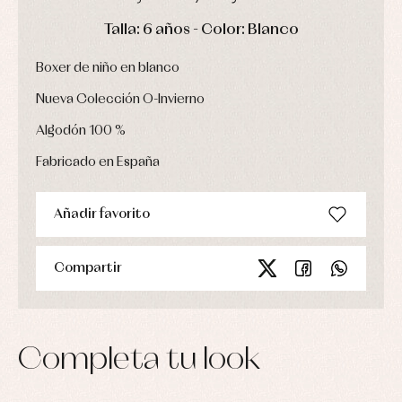
Gorros
Peleles
Blusas
y
y
DÍAS
HORAS
MIN
SEG
Talla: 6 años - Color: Blanco
y
capotas
ranitas
camisas
Leotardos
Ropa
Chaquetas
interior,
Boxer de niño en blanco
Puericultura
y
bodys,
jersey
pijamas...
Nueva Colección O-Invierno
Conjuntos
Algodón 100 %
Ropa
de
abrigo
Fabricado en España
Ropa
de
baño
Añadir favorito
Ropa
interior
Vestidos
Compartir
Completa tu look