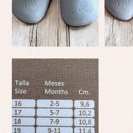
Faldones de bautizo
C
Peleles y ranitas
Co
Pe
Ro
Ve
Baberos
Blusas, camisas y jerseys
Complementos
Conjuntos
Faldones de bebé
Peleles y ranitas
Ac
Ropa interior, bodys,
Ar
pijamas...
Bl
Ch
Co
Ro
Ro
Ro
Ve