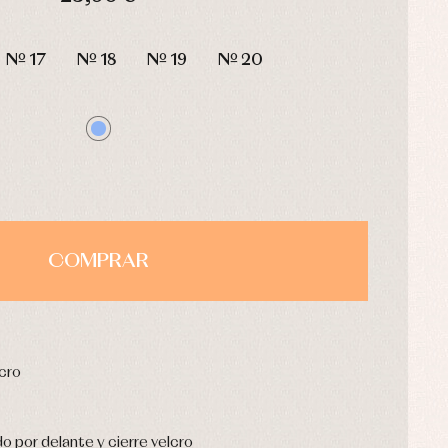
HORAS
MIN
SEG
Nº 17
Nº 18
Nº 19
Nº 20
COMPRAR
lcro
do por delante y cierre velcro