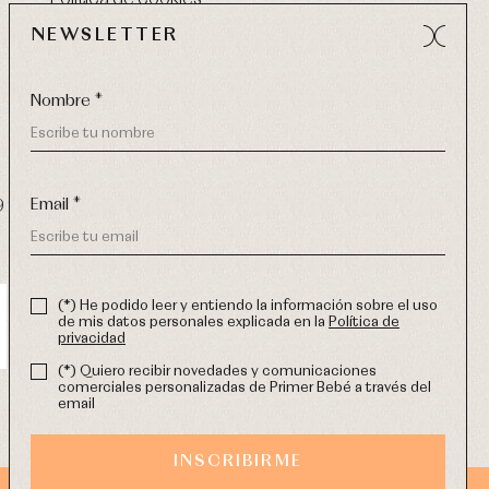
NEWSLETTER
Nombre *
Email *
9 270
-
email:
info@primerdia.es
(*) He podido leer y entiendo la información sobre el uso
de mis datos personales explicada en la
Política de
privacidad
(*) Quiero recibir novedades y comunicaciones
comerciales personalizadas de Primer Bebé a través del
email
INSCRIBIRME