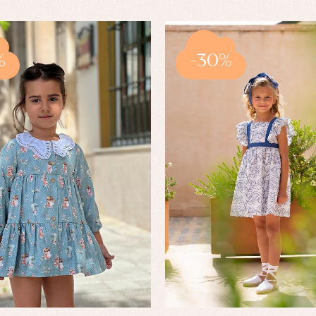
%
-30%