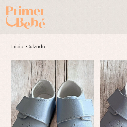
Inicio
.
Calzado
Complementos de bautizo
Bl
Conjuntos
Ch