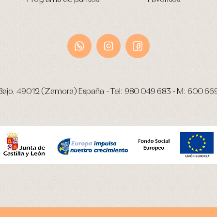
Bajo.
49012 (Zamora) España
-
Tel:
980 049 683
- M:
600 66