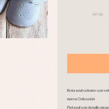
omplementos
Chaquetas y jerseys
DÍAS
njuntos
Conjuntos
Nº 16
leles y ranitas
Pantalones
pa interior
Peleles y ranitas
stidos
Ropa de abrigo
Ropa de baño
Ropa interior
Calcetines
cesorios
Gorros y capotas
ras y fiesta
Leotardos
usas y camisas
Puericultura
aquetas y jersey
njuntos
pa de abrigo
Bota azul celeste con ve
pa de baño
nueva Colección
pa interior
stidos
Piel azul con detalle pica