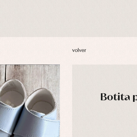
volver
Botita 
usas y camisas
Arras y fiesta
aquetas y abrigos
Camisas