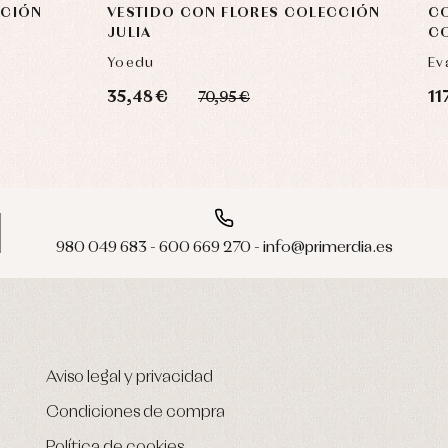
CCIÓN
VESTIDO CON FLORES COLECCIÓN
CO
JULIA
C
Yoedu
Ev
35,48 €
11
70,95 €
980 049 683 - 600 669 270 - info@primerdia.es
Aviso legal y privacidad
Condiciones de compra
Política de cookies