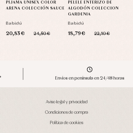
PIJAMA UNISEX COLOR
PELELE ENTERIZO DE
P
ARENA COLECCIÓN SAUCE
ALGODÓN COLECCION
C
GARDENIA
P
Babidú
Babidú
B
20,83 €
18,79 €
1
24,50 €
22,10 €
Envíos en península en 24/48 horas
Aviso legal y privacidad
Condiciones de compra
Política de cookies