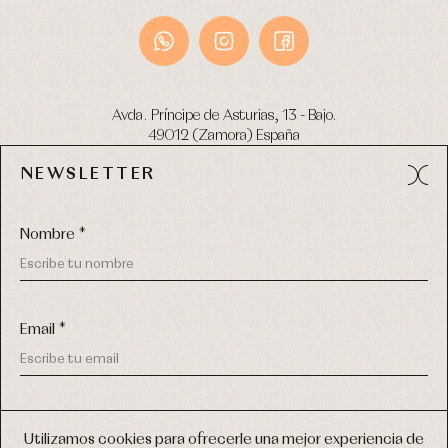
Avda. Príncipe de Asturias, 13 - Bajo.
49012 (Zamora) España
NEWSLETTER
Tel:
980 049 683
- M:
600 669 270
email:
info@primerdia.es
Nombre *
Email *
(*) He podido leer y entiendo la información sobre el uso de
COPYRIGHT © 2026 PRIMER BEBÉ.
mis datos personales explicada en la
Política de privacidad
Utilizamos cookies para ofrecerle una mejor experiencia de