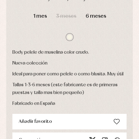
Leotardos
Ropa
Chaquetas
interior,
Puericultura
DÍAS
HORAS
MIN
SEG
y
bodys,
jersey
1 mes
3 meses
6 meses
pijamas...
Conjuntos
Ropa
de
abrigo
Ropa
de
Body pelele de muselina color crudo.
baño
Ropa
Nueva colección
interior
Vestidos
Ideal para poner como pelele o como blusita. Muy útil
Tallas 1-3-6 meses (este fabricante es de primeras
puestas y talla mas bien pequeño)
Fabricado en España
Añadir favorito