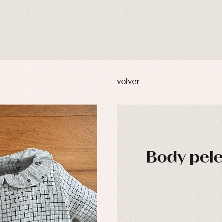
volver
Body pele
DÍAS
usas y camisas
Arras y fiesta