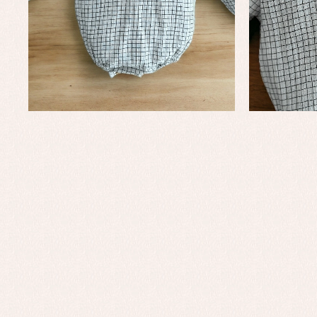
Conjuntos
Ch
Faldones de bautizo
C
Peleles y ranitas
Co
Pe
Ro
Ve
Baberos
Blusas, camisas y jerseys
Complementos
Conjuntos
Faldones de bebé
Peleles y ranitas
Ac
Ropa interior, bodys,
Ar
pijamas...
Bl
Ch
Co
Ro
Ro
Ro