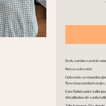
aquetas y abrigos
Camisas
omplementos
Chaquetas y jerseys
njuntos
Conjuntos
leles y ranitas
Pantalones
pa interior
Peleles y ranitas
stidos
Ropa de abrigo
Ropa de baño
Ropa interior
Body camisa o pelele uni
Calcetines
cesorios
Gorros y capotas
Nueva colección
ras y fiesta
Leotardos
usas y camisas
Elaborado en muselina gri
Puericultura
aquetas y jersey
florecitas también negro.
njuntos
Este fabricante talla j
pa de abrigo
detalladas de cada tall
pa de baño
pa interior