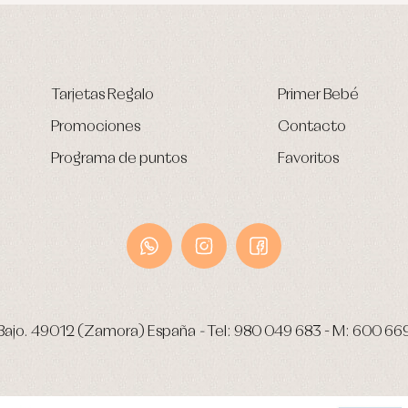
Tarjetas Regalo
Primer Bebé
Promociones
Contacto
Programa de puntos
Favoritos
Bajo.
49012 (Zamora) España
-
Tel:
980 049 683
- M:
600 66