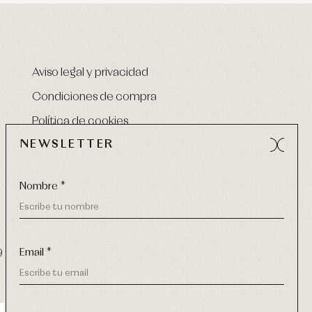
Aviso legal y privacidad
Condiciones de compra
Política de cookies
NEWSLETTER
Nombre *
Email *
9 270
-
email:
info@primerdia.es