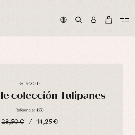
BALANCETE
le colección Tulipanes
Referencia: 4658
28,50 €
14,25 €
HORAS
MIN
SEG