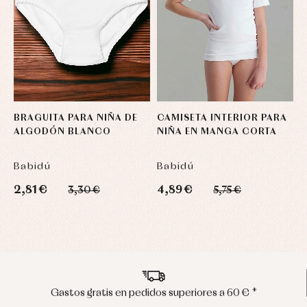
BRAGUITA PARA NIÑA DE
CAMISETA INTERIOR PARA
C
ALGODÓN BLANCO
NIÑA EN MANGA CORTA
C
Babidú
Babidú
B
2,81 €
4,89 €
3
3,30 €
5,75 €
Envíos en península en 24/48 horas