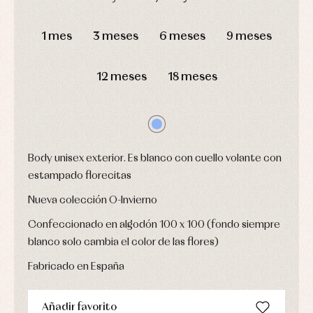
y
Calcetines
bebé
fiesta
DÍAS
HORAS
MIN
SEG
Gorros
Peleles
Blusas
y
y
1 mes
3 meses
6 meses
9 meses
y
capotas
ranitas
camisas
Leotardos
Ropa
Chaquetas
interior,
Puericultura
12 meses
18 meses
y
bodys,
jersey
pijamas...
Conjuntos
Ropa
de
abrigo
Ropa
Body unisex exterior. Es blanco con cuello volante con
de
estampado florecitas
baño
Ropa
Nueva colección O-Invierno
interior
Vestidos
Confeccionado en algodón 100 x 100 (fondo siempre
blanco solo cambia el color de las flores)
Fabricado en España
Añadir favorito