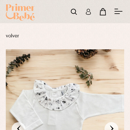
volver
‹
›