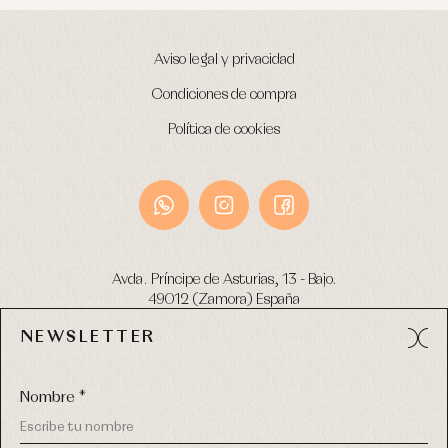
Aviso legal y privacidad
Condiciones de compra
Política de cookies
Avda. Príncipe de Asturias, 13 - Bajo.
49012 (Zamora) España
NEWSLETTER
Tel:
980 049 683
- M:
600 669 270
email:
info@primerdia.es
Nombre *