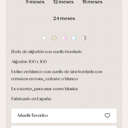
de
y
9 meses
12 meses
18 meses
bautizo
Complementos
jerseys
Peleles
Conjuntos
Conjuntos
y
24 meses
Peleles
Pantalones
ranitas
y
Peleles
ranitas
y
Ropa
ranitas
interior
Ropa
Vestidos
de
Baberos
abrigo
Body de algodón con cuello bordado
Blusas,
Ropa
camisas
de
y
Algodón 100 x 100
baño
jerseys
Ropa
Es liso en blanco con cuello de tira bordada con
Complementos
interior
Conjuntos
remates en rosa, celeste o blanco
Accesorios
Faldones
Arras
Es exterior, para usar como blusita
de
y
Calcetines
bebé
fiesta
Gorros
Fabricado en España.
Peleles
Blusas
y
y
y
capotas
ranitas
camisas
Leotardos
Ropa
Añadir favorito
Chaquetas
interior,
Puericultura
y
bodys,
jersey
pijamas...