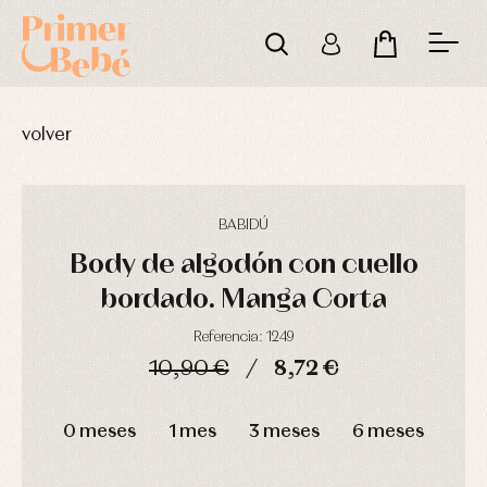
volver
BABIDÚ
Body de algodón con cuello
bordado. Manga Corta
Referencia: 1249
10,90 €
8,72 €
Complementos
Blusas
Arras
DÍAS
HORAS
MIN
SEG
de
y
y
bautizo
camisas
fiesta
0 meses
1 mes
3 meses
6 meses
Conjuntos
Chaquetas
Camisas
y
Faldones
Chaquetas
abrigos