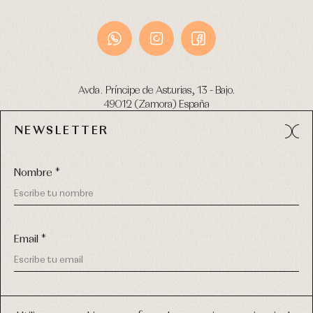
Avda. Príncipe de Asturias, 13 - Bajo.
49012 (Zamora) España
NEWSLETTER
Tel:
980 049 683
- M:
600 669 270
email:
info@primerdia.es
Nombre *
Email *
(*) He podido leer y entiendo la información sobre el uso de
COPYRIGHT © 2026 PRIMER BEBÉ.