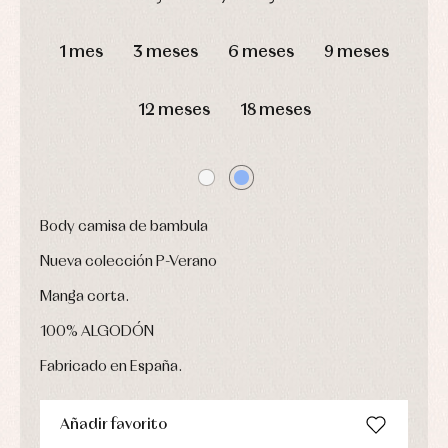
camisas
Leotardos
Ropa
Chaquetas
interior,
DÍAS
HORAS
MIN
SEG
Puericultura
y
bodys,
1 mes
3 meses
6 meses
9 meses
jersey
pijamas...
Conjuntos
Ropa
12 meses
18 meses
de
abrigo
Ropa
de
baño
Ropa
interior
Body camisa de bambula
Vestidos
Nueva colección P-Verano
Manga corta.
100% ALGODÓN
Fabricado en España.
Añadir favorito