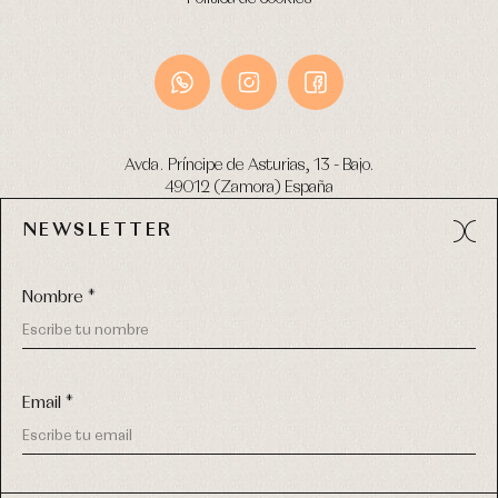
Avda. Príncipe de Asturias, 13 - Bajo.
49012 (Zamora) España
NEWSLETTER
Tel:
980 049 683
- M:
600 669 270
email:
info@primerdia.es
Nombre *
Email *