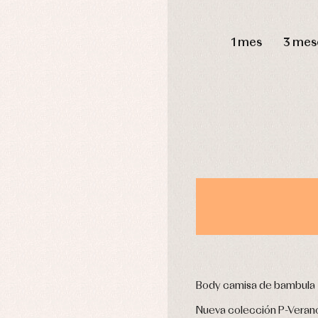
pa interior
Peleles y ranitas
stidos
Ropa de abrigo
DÍAS
Ropa de baño
1 mes
3 mes
Ropa interior
Calcetines
cesorios
Gorros y capotas
ras y fiesta
Leotardos
usas y camisas
Puericultura
aquetas y jersey
njuntos
pa de abrigo
pa de baño
pa interior
stidos
Body camisa de bambula
Nueva colección P-Veran