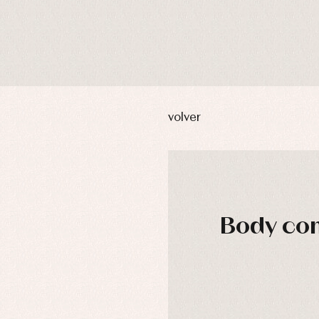
volver
Body con
usas y camisas
Arras y fiesta
aquetas y abrigos
Camisas
omplementos
Chaquetas y jerseys
njuntos
Conjuntos
leles y ranitas
Pantalones