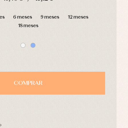
HORAS
MIN
SEG
es
6 meses
9 meses
12 meses
18 meses
COMPRAR
o