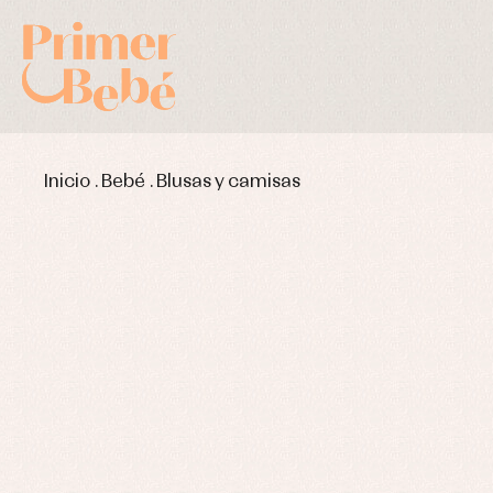
Inicio
.
Bebé
.
Blusas y camisas
Complementos de bautizo
Bl
Conjuntos
Ch
Faldones de bautizo
C
Peleles y ranitas
Co
Pe