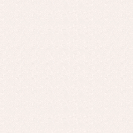
Ro
Ve
Baberos
Blusas, camisas y jerseys
Complementos
Conjuntos
Faldones de bebé
Peleles y ranitas
Ac
Ropa interior, bodys,
Ar
pijamas...
Bl
Ch
Co
Ro
Ro
Ro
Ve