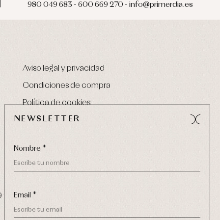
980 049 683 - 600 669 270 - info@primerdia.es
Aviso legal y privacidad
Condiciones de compra
Política de cookies
NEWSLETTER
Nombre *
Email *
9 270
-
email:
info@primerdia.es