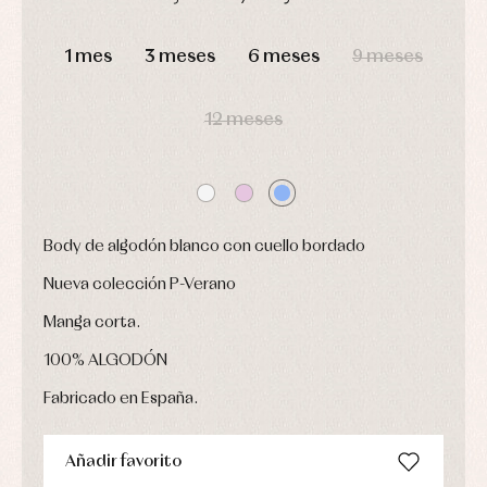
camisas
Leotardos
Ropa
Chaquetas
interior,
DÍAS
HORAS
MIN
SEG
Puericultura
y
bodys,
1 mes
3 meses
6 meses
9 meses
jersey
pijamas...
Conjuntos
Ropa
12 meses
de
abrigo
Ropa
de
baño
Ropa
interior
Body de algodón blanco con cuello bordado
Vestidos
Nueva colección P-Verano
Manga corta.
100% ALGODÓN
Fabricado en España.
Añadir favorito