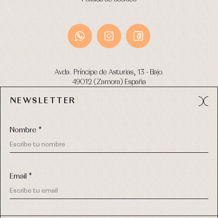
Avda. Príncipe de Asturias, 13 - Bajo.
49012 (Zamora) España
NEWSLETTER
Tel:
980 049 683
- M:
600 669 270
email:
info@primerdia.es
Nombre *
Email *