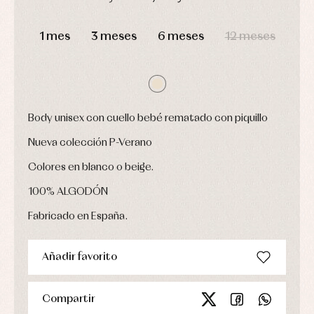
Ropa
DÍAS
HORAS
MIN
SEG
de
1 mes
3 meses
6 meses
12 meses
abrigo
Ropa
de
baño
Ropa
interior
Vestidos
Body unisex con cuello bebé rematado con piquillo
Nueva colección P-Verano
Colores en blanco o beige.
100% ALGODÓN
Fabricado en España.
Añadir favorito
Compartir