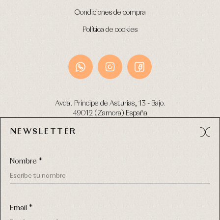
Condiciones de compra
Política de cookies
Avda. Príncipe de Asturias, 13 - Bajo.
49012 (Zamora) España
NEWSLETTER
Tel:
980 049 683
- M:
600 669 270
email:
info@primerdia.es
Nombre *
Email *