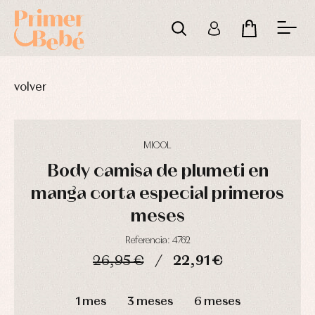
volver
MICOL
Body camisa de plumeti en
manga corta especial primeros
meses
Referencia: 4762
26,95 €
22,91 €
DÍAS
HORAS
MIN
SEG
1 mes
3 meses
6 meses
Complementos
Blusas
Arras
de
y
y