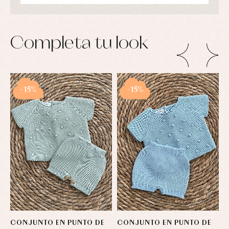
camisas
Leotardos
Ropa
Chaquetas
interior,
Puericultura
y
bodys,
jersey
pijamas...
Completa tu look
Conjuntos
Ropa
de
abrigo
Ropa
-15%
de
-15%
baño
Ropa
interior
Vestidos
CONJUNTO EN PUNTO DE
CONJUNTO EN PUNTO DE
C