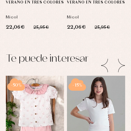
VERANO EN TRES COLORES
VERANO EN TRES COLORES
V
Micol
Micol
M
22,06 €
22,06 €
2
25,95 €
25,95 €
Te puede interesar
-50%
-15%