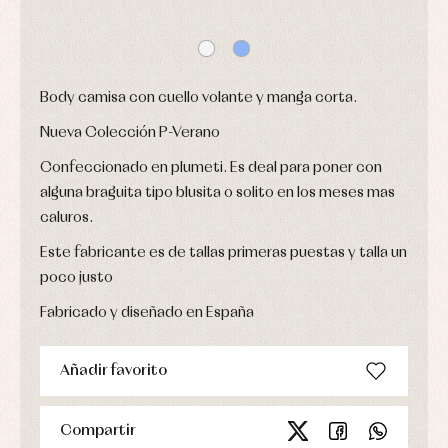
bautizo
camisas
fiesta
Conjuntos
Chaquetas
Camisas
y
Faldones
Chaquetas
abrigos
de
y
bautizo
Complementos
jerseys
Body camisa con cuello volante y manga corta.
Peleles
Conjuntos
Conjuntos
y
Peleles
Pantalones
Nueva Colección P-Verano
ranitas
y
Peleles
ranitas
Confeccionado en plumeti. Es deal para poner con
y
Ropa
ranitas
alguna braguita tipo blusita o solito en los meses mas
interior
Ropa
caluros.
Vestidos
de
Baberos
abrigo
Blusas,
Este fabricante es de tallas primeras puestas y talla un
Ropa
camisas
de
poco justo
y
baño
jerseys
Ropa
Fabricado y diseñado en España
Complementos
interior
Conjuntos
Accesorios
Faldones
Añadir favorito
Arras
de
y
Calcetines
bebé
fiesta
Gorros
Peleles
Blusas
y
Compartir
y
y
capotas
ranitas