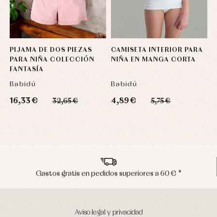
PIJAMA DE DOS PIEZAS
CAMISETA INTERIOR PARA
B
PARA NIÑA COLECCIÓN
NIÑA EN MANGA CORTA
FANTASÍA
Babidú
Babidú
B
16,33 €
4,89 €
2
32,65 €
5,75 €
Envíos en península en 24/48 horas
Aviso legal y privacidad