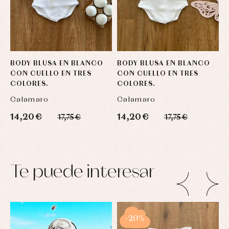
BODY BLUSA EN BLANCO
BODY BLUSA EN BLANCO
B
CON CUELLO EN TRES
CON CUELLO EN TRES
C
COLORES.
COLORES.
C
Calamaro
Calamaro
C
14,20 €
14,20 €
1
17,75 €
17,75 €
Te puede interesar
-20%