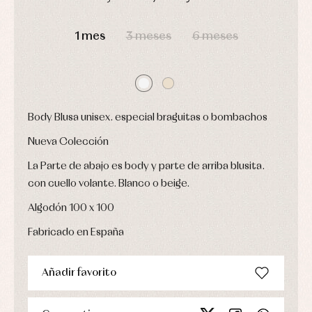
interior
Conjuntos
DÍAS
HORAS
MIN
SEG
Accesorios
Faldones
1 mes
3 meses
6 meses
Arras
de
y
Calcetines
bebé
fiesta
Gorros
Peleles
Blusas
y
y
y
capotas
ranitas
camisas
Leotardos
Ropa
Chaquetas
interior,
Body Blusa unisex. especial braguitas o bombachos
Puericultura
y
bodys,
jersey
pijamas...
Nueva Colección
Conjuntos
Ropa
La Parte de abajo es body y parte de arriba blusita.
de
con cuello volante. Blanco o beige.
abrigo
Ropa
Algodón 100 x 100
de
baño
Fabricado en España
Ropa
interior
Vestidos
Añadir favorito