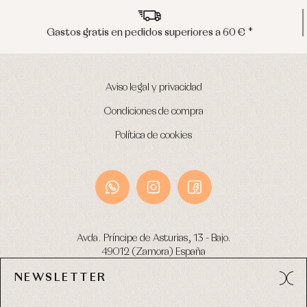
Envíos en península en 24/48 horas
Aviso legal y privacidad
Condiciones de compra
Política de cookies
Avda. Príncipe de Asturias, 13 - Bajo.
49012 (Zamora) España
NEWSLETTER
Tel:
980 049 683
- M:
600 669 270
email:
info@primerdia.es