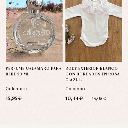
PERFUME CALAMARO PARA
BODY EXTERIOR BLANCO
B
BEBÉ 50 ML.
CON BORDADOS EN ROSA
C
O AZUL.
O
Calamaro
Calamaro
C
15,95 €
10,44 €
1
13,05 €