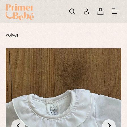
volver
‹
›